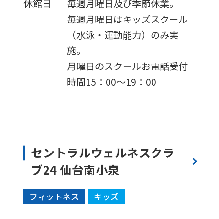
休館日
毎週月曜日及び季節休業。
is
毎週月曜日はキッズスクール
automatically
（水泳・運動能力）のみ実
translated
施。
into
月曜日のスクールお電話受付
English.
時間15：00～19：00
Click
the
link
below
(start
セントラルウェルネスクラ
automatic
ブ24 仙台南小泉
translation)
フィットネス
キッズ
to
return