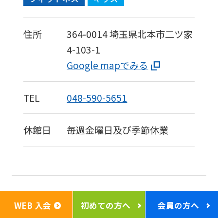
住所
364-0014
埼玉県北本市二ツ家
4-103-1
Google mapでみる
TEL
048-590-5651
休館日
毎週金曜日及び季節休業
セントラルウェルネスクラ
WEB 入会
初めての方へ
会員の方へ
ブ24 越谷