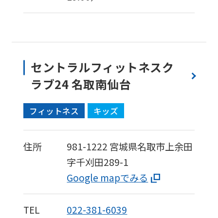
accurate
translation.
The
translation
セントラルフィットネスク
may
ラブ24 名取南仙台
differ
from
フィットネス
キッズ
the
original
住所
981-1222
宮城県名取市上余田
content.
字千刈田289-1
We
Google mapでみる
ask
that
TEL
022-381-6039
you