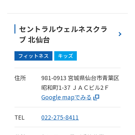
セントラルウェルネスクラ
ブ 北仙台
フィットネス
キッズ
For
住所
981-0913
宮城県仙台市青葉区
foreigners
昭和町1-37
ＪＡＣビル2Ｆ
Google mapでみる
Central
Sports
TEL
022-275-8411
official
website