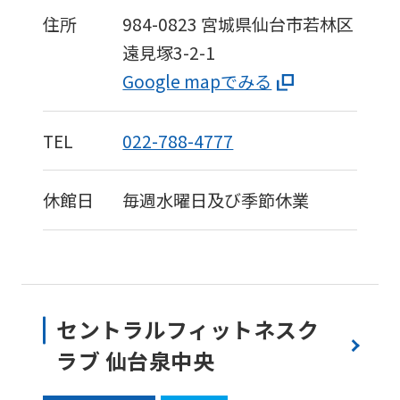
to
住所
984-0823
宮城県仙台市若林区
the
遠見塚3-2-1
top
Google mapでみる
page.
However,
TEL
022-788-4777
if
you
休館日
毎週水曜日及び季節休業
use
an
automatic
translation
セントラルフィットネスク
service,
ラブ 仙台泉中央
the
Japanese