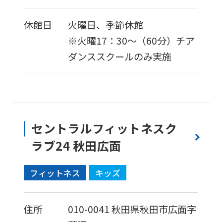
fully
休館日
火曜日、季節休館
understand
※火曜17：30〜（60分）チア
this
ダンススクールのみ実施
before
using
the
service.
セントラルフィットネスク
Automatic translation
ラブ24 秋田広面
フィットネス
キッズ
住所
010-0041
秋田県秋田市広面字