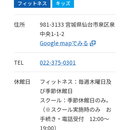
フィットネス
キッズ
version
of
住所
981-3133
宮城県仙台市泉区泉
this
中央1-1-2
website
Google mapでみる
will
be
translated
TEL
022-375-0301
mechanically,
so
休館日
フィットネス：毎週木曜日及
it
び季節休館日
may
スクール：季節休館日のみ。
not
（※スクール実施時のみ お
be
手続き・電話受付 12:00～
an
19:00）