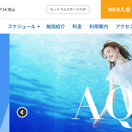
WEB入会
24 流山
セントラルスポーツTOP
ル
スケジュール
施設紹介
料金
利用案内
アクセ