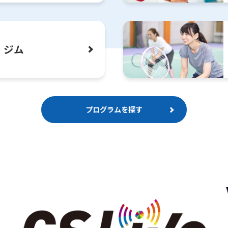
However, if you use an automatic
translation service, the Japanese
version of this website will be
translated mechanically, so it may
not be an accurate translation.
ジム
The translation may differ from the
original content. We ask that you
fully understand this before using
the service.
プログラムを探す
Automatic translation start