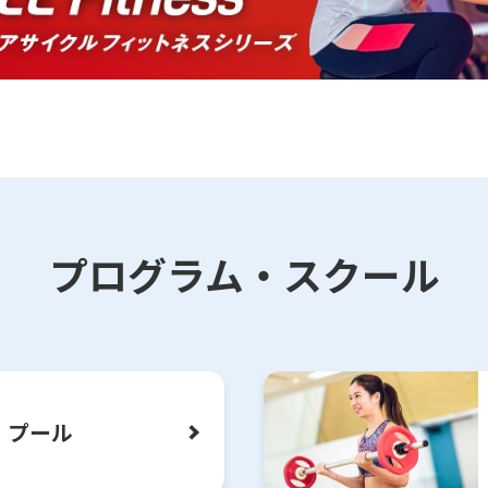
プログラム・スクール
For foreigners
Central Sports official website is
automatically translated into
English. Click the link below (start
プール
automatic translation) to return to
the top page.