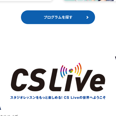
プログラムを探す
For foreigners
Central Sports official website is
automatically translated into
English. Click the link below (start
automatic translation) to return to
the top page.