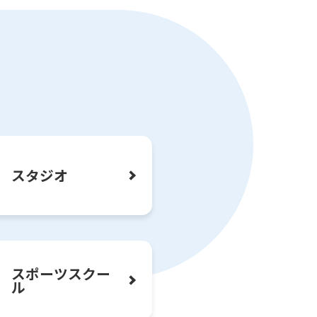
ラム拡大中！
もう！
スタジオ
スポーツ
スクー
ル