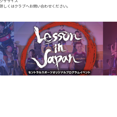
クササイズ
However, if you use an automatic
詳しくはクラブへお問い合わせください。
translation service, the Japanese
version of this website will be
translated mechanically, so it may
not be an accurate translation.
The translation may differ from the
original content. We ask that you
fully understand this before using
the service.
Automatic translation start