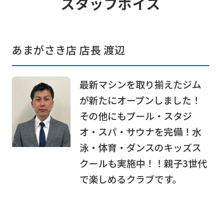
スタッフボイス
foreigners
Central
あまがさき店 店長 渡辺
Sports
official
website
最新マシンを取り揃えたジム
is
が新たにオープンしました！
automatically
その他にもプール・スタジ
translated
オ・スパ・サウナを完備！水
into
泳・体育・ダンスのキッズス
English.
クールも実施中！！親子3世代
Click
で楽しめるクラブです。
the
link