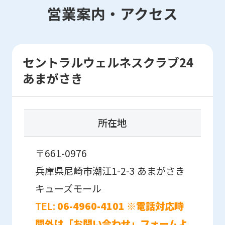
so
営業案内・アクセス
it
may
not
セントラルウェルネスクラブ24
be
あまがさき
an
accurate
translation.
所在地
The
translation
〒661-0976
may
兵庫県尼崎市潮江1-2-3
あまがさき
differ
キューズモール
from
TEL:
06-4960-4101 ※電話対応時
the
間外は「お問い合わせ」フォームよ