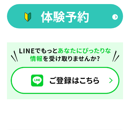
below
体験予約
(start
automatic
translation)
to
return
to
the
top
page.
However,
if
you
use