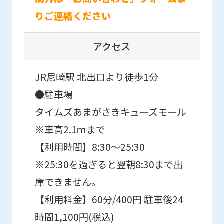
original
りご連絡ください
content.
We
アクセス
ask
that
JR尼崎駅 北出口より徒歩1分
you
●駐車場
fully
タイムズあまがさきキューズモール
understand
※車高2.1ｍまで
this
【利用時間】8:30～25:30
before
using
※25:30を過ぎると翌朝8:30まで出
the
庫できません。
service.
【利用料金】60分/400円 駐車後24
時間1,100円(税込)