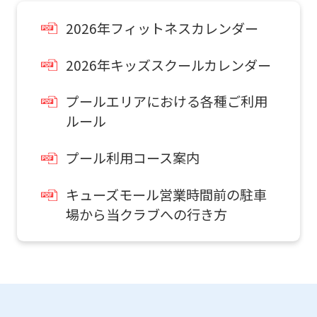
an
2026年フィットネスカレンダー
automatic
translation
2026年キッズスクールカレンダー
service,
the
プールエリアにおける各種ご利用
Japanese
ルール
version
プール利用コース案内
of
this
キューズモール営業時間前の駐車
website
場から当クラブへの行き方
will
be
translated
mechanically,