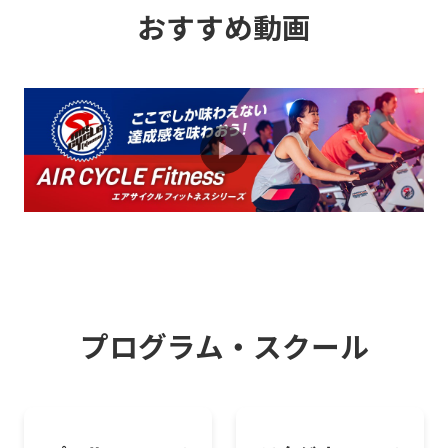
おすすめ動画
ジム全面リニューアルオープン！圧巻の
ジムが誕生！
2026.07.01
お知らせ
★リニューアル情報★ 圧巻のジム！リニ
ューアル後の新マシンを一部ご紹介！
2026.07.01
お知らせ
この夏、セントラルでウェルネススタイ
ルにチャレンジ！
プログラム・スクール
2026.01.01
キャンペーン
クラブ法人会員のご案内