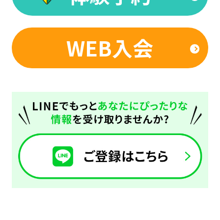
top
page.
However,
WEB入会
if
you
use
an
automatic
translation
service,
the
Japanese
version
of