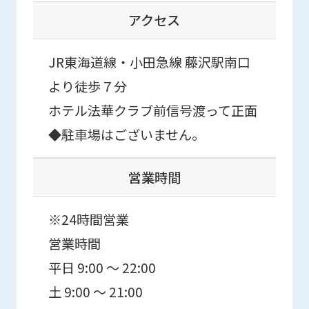
this
アクセス
before
using
JR東海道線・小田急線 藤沢駅南口
the
より徒歩７分
service.
ホテル法華クラブ前信号渡って正面
◆駐車場はございません。
Automatic translation
営業時間
※24時間営業
営業時間
平日 9:00 ～ 22:00
土 9:00 ～ 21:00