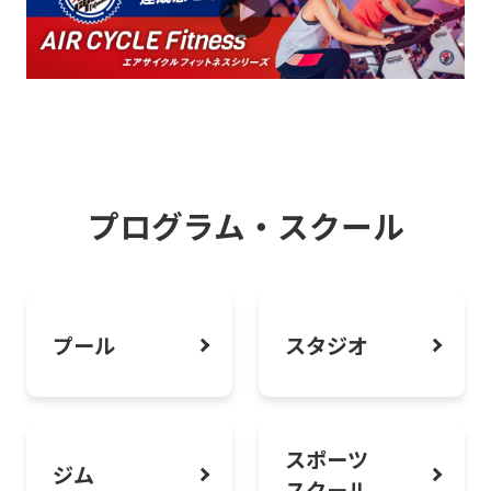
シニアからセントラルライフをはじめよ
う！
2026.08.01
お知らせ
全国約100か所利用できる！24時間クラ
ブの相互利用のご案内
プログラム・スクール
2026.08.01
お知らせ
スタジオオンライン予約システムご利用
プール
スタジオ
方法について
スポーツ
ジム
スクール