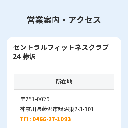
The
translation
営業案内・アクセス
may
differ
from
セントラルフィットネスクラブ
the
24 藤沢
original
content.
We
所在地
ask
that
〒251-0026
you
神奈川県藤沢市鵠沼東2-3-101
fully
TEL:
0466-27-1093
understand