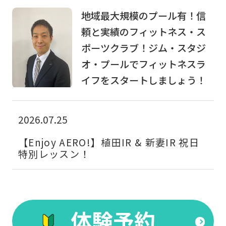
translated
地域最大規模のプール有！信
into
頼と実績のフィットネス・ス
English.
ポーツクラブ！ジム・スタジ
Click
オ・プールでフィットネスラ
the
イフをスタートしましょう！
link
below
(start
2026.07.25
automatic
【Enjoy AERO!】植田IR & 新妻IR 祝日
translation)
特別レッスン！
to
return
to
体験予約
the