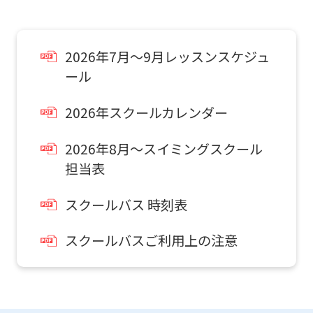
this
website
will
2026年7月～9月レッスンスケジュ
be
ール
translated
2026年スクールカレンダー
mechanically,
so
2026年8月～スイミングスクール
it
担当表
may
スクールバス 時刻表
not
be
スクールバスご利用上の注意
an
accurate
translation.