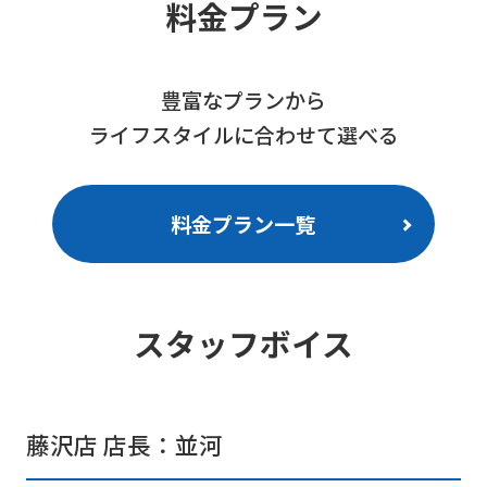
料金プラン
豊富なプランから
ライフスタイルに合わせて選べる
For
foreigners
料金プラン一覧
Central
Sports
スタッフボイス
official
website
is
藤沢店 店長：並河
automatically