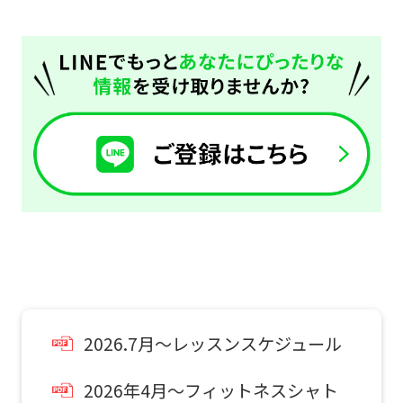
page.
However,
if
you
use
an
automatic
translation
service,
the
Japanese
version
2026.7月～レッスンスケジュール
of
this
2026年4月～フィットネスシャト