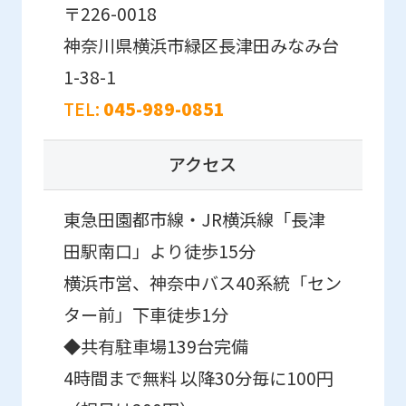
translation
〒226-0018
may
神奈川県横浜市緑区長津田みなみ台
differ
1-38-1
from
TEL:
045-989-0851
the
original
アクセス
content.
We
東急田園都市線・JR横浜線「長津
ask
田駅南口」より徒歩15分
that
横浜市営、神奈中バス40系統「セン
you
ター前」下車徒歩1分
fully
◆共有駐車場139台完備
understand
4時間まで無料 以降30分毎に100円
this