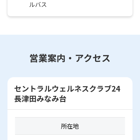
website
ルバス
will
be
translated
mechanically,
so
営業案内・アクセス
it
may
not
セントラルウェルネスクラブ24
be
長津田みなみ台
an
accurate
translation.
所在地
The