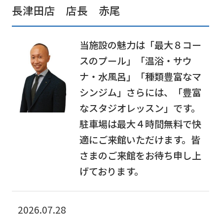
長津田店 店長 赤尾
当施設の魅力は「最大８コー
For
スのプール」「温浴・サウ
ナ・水風呂」「種類豊富なマ
foreigners
シンジム」さらには、「豊富
なスタジオレッスン」です。
Central
駐車場は最大４時間無料で快
Sports
適にご来館いただけます。皆
official
さまのご来館をお待ち申し上
website
げております。
is
automatically
2026.07.28
translated