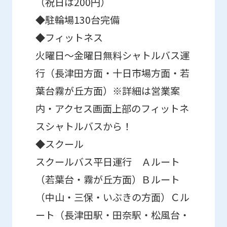
（祝日は200円）
before
◆駐輪場130台完備
using
◆フィットネス
the
火曜日～金曜日無料シャトルバス運
service.
行（長津田方面・十日市場方面・若
Automatic translation
葉台霧が丘方面）※詳細は営業案
内・アクセス画面上部のフィットネ
スシャトルバスから！
◆スクール
スクールバス平日運行 Ａルート
（若葉台・霧が丘方面）Ｂルート
（中山・三保・いぶきの方面）Ｃル
ート（長津田駅・田奈駅・松風台・