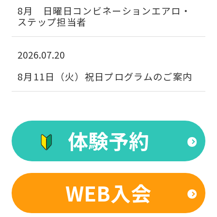
into
8月 日曜日コンビネーションエアロ・
ステップ担当者
English.
Click
the
2026.07.20
link
8月11日（火）祝日プログラムのご案内
below
(start
automatic
translation)
体験予約
to
return
to
WEB入会
the
top