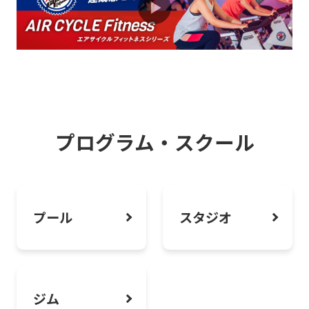
【月額2,700円】スチューデント限定コ
ース募集中！！
2026.08.01
お知らせ
泳がなくても楽しめる！この夏プールを
楽しもう！
プログラム・スクール
2026.08.01
お知らせ
深夜・早朝に利用できるミッドナイトモ
プール
スタジオ
ーニング会員のおすすめ
ジム