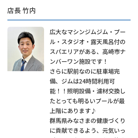
店長 竹内
For
広大なマシンジムジム・プー
foreigners
ル・スタジオ・露天風呂付の
スパエリアがある、高崎市ナ
Central
ンバーワン施設です！
Sports
さらに駅前なのに駐車場完
official
備、ジムは24時間利用可
website
能！！照明設備・濾材交換し
is
たとっても明るいプールが最
automatically
上階にあります♪
translated
群馬県みなさまの健康づくり
into
に貢献できるよう、元気いっ