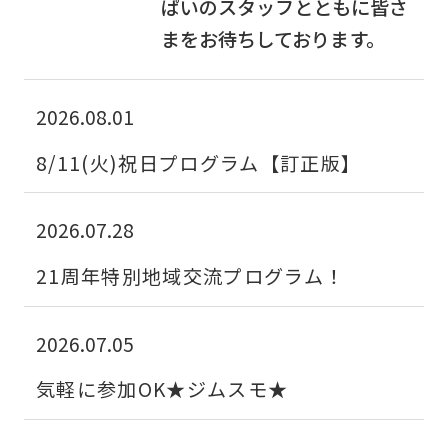
English.
ぱいのスタッフとともに皆さ
Click
まをお待ちしております。
the
link
2026.08.01
below
8/11(火)祝日プログラム【訂正版】
(start
automatic
translation)
2026.07.28
to
21周年特別地域交流プログラム！
return
to
2026.07.05
the
top
気軽に参加OK★ジムスモ★
page.