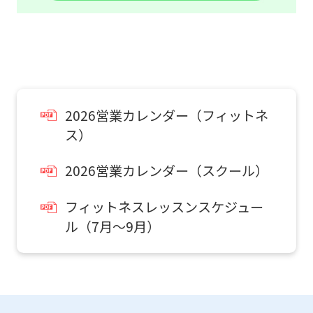
will
be
translated
mechanically,
so
it
2026営業カレンダー（フィットネ
ス）
may
not
2026営業カレンダー（スクール）
be
an
フィットネスレッスンスケジュー
accurate
ル（7月～9月）
translation.
The
translation