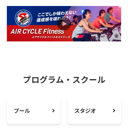
新プログラムが登場！
2026.08.01
お知らせ
無料分析会も開催中！パーソナルトレー
ニングで姿勢バランス改善
2026.08.01
お知らせ
深夜・早朝に利用できるミッドナイトモ
プログラム・スクール
ーニング会員のおすすめ
2026.08.01
お知らせ
プール
スタジオ
泳がなくても楽しめる！この夏プールを
楽しもう！