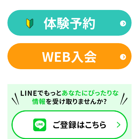
However,
if
体験予約
you
use
an
automatic
WEB入会
translation
service,
the
Japanese
version
of
this
website