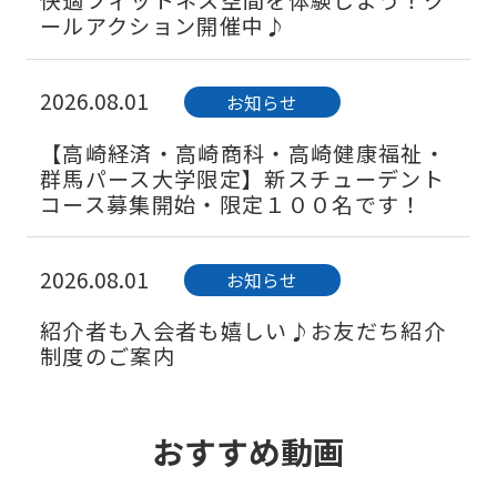
快適フィットネス空間を体験しよう！ク
ールアクション開催中♪
2026.08.01
お知らせ
【高崎経済・高崎商科・高崎健康福祉・
群馬パース大学限定】新スチューデント
コース募集開始・限定１００名です！
2026.08.01
お知らせ
紹介者も入会者も嬉しい♪お友だち紹介
制度のご案内
2026.08.01
お知らせ
おすすめ動画
涼しく、たくさん汗をかける！2025夏の