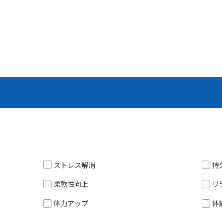
For foreigners
ストレス解消
持
Central Sports official website is
automatically translated into
柔軟性向上
リ
English. Click the link below (start
体力アップ
体
automatic translation) to return to
the top page.