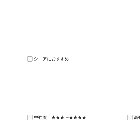
However, if you use an automatic
translation service, the Japanese
version of this website will be
translated mechanically, so it may
not be an accurate translation.
The translation may differ from the
original content. We ask that you
fully understand this before using
the service.
シニアにおすすめ
Automatic translation start
中強度 ★★★～★★★★
高