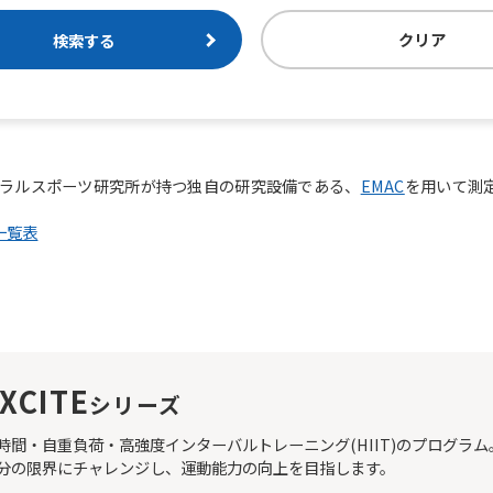
クリア
検索する
ラルスポーツ研究所が持つ独自の研究設備である、
EMAC
を用いて測
一覧表
XCITE
シリーズ
時間・自重負荷・高強度インターバルトレーニング(HIIT)のプログラ
分の限界にチャレンジし、運動能力の向上を目指します。