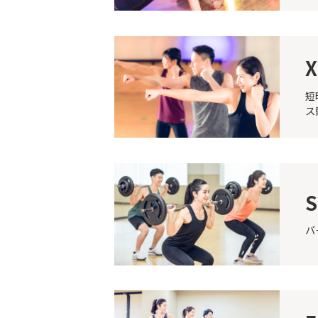
X
短
ス
バ