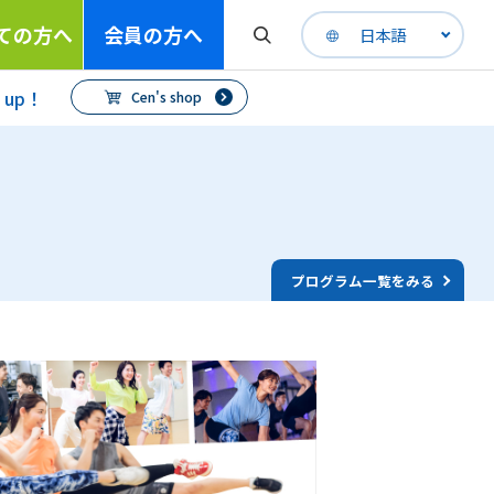
ての方へ
会員の方へ
日本語
h up！
Cen's shop
プログラム一覧をみる