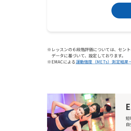
※レッスンの６段階評価については、セント
データに基づいて、設定しております。
※EMACによる
運動強度（METs）測定結果
E
短
自