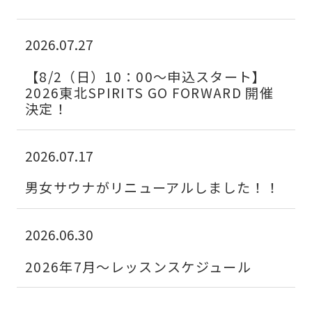
Central
2026.07.27
Sports
【8/2（日）10：00～申込スタート】
official
2026東北SPIRITS GO FORWARD 開催
website
決定！
is
automatically
2026.07.17
translated
男女サウナがリニューアルしました！！
into
English.
2026.06.30
Click
the
2026年7月～レッスンスケジュール
link
below