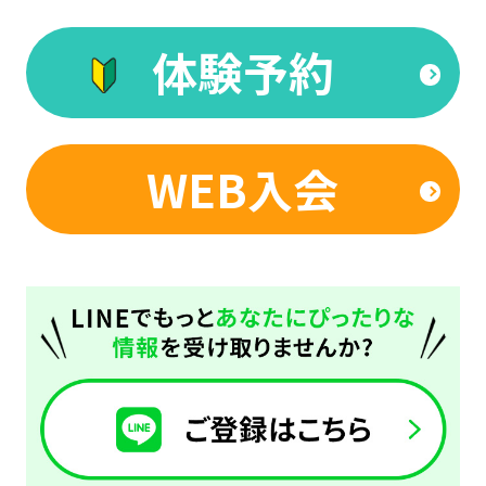
(start
体験予約
automatic
translation)
to
return
WEB入会
to
the
top
page.
However,
if
you
use
an