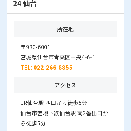
24 仙台
it
may
not
所在地
be
an
〒980-6001
accurate
宮城県仙台市青葉区中央4-6-1
translation.
TEL:
022-266-8855
The
translation
アクセス
may
differ
JR仙台駅 西口から徒歩5分
from
仙台市営地下鉄仙台駅 南2番出口か
the
ら徒歩5分
original