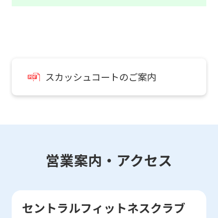
automatic
translation
service,
the
Japanese
スカッシュコートのご案内
version
of
this
website
will
営業案内・アクセス
be
translated
mechanically,
セントラルフィットネスクラブ
so