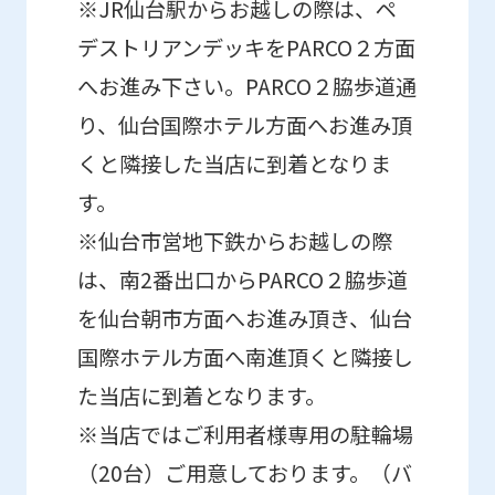
※JR仙台駅からお越しの際は、ペ
content.
デストリアンデッキをPARCO２方面
We
へお進み下さい。PARCO２脇歩道通
ask
り、仙台国際ホテル方面へお進み頂
that
you
くと隣接した当店に到着となりま
fully
す。
understand
※仙台市営地下鉄からお越しの際
this
は、南2番出口からPARCO２脇歩道
before
を仙台朝市方面へお進み頂き、仙台
using
国際ホテル方面へ南進頂くと隣接し
the
た当店に到着となります。
service.
※当店ではご利用者様専用の駐輪場
（20台）ご用意しております。（バ
Automatic translation