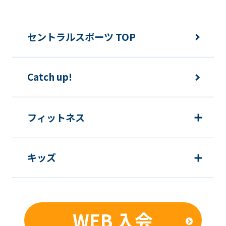
the
original
セントラルスポーツ TOP
content.
We
ask
Catch up!
that
you
フィットネス
fully
understand
this
キッズ
before
using
the
WEB 入会
service.