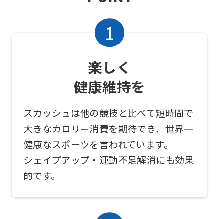
For
foreigners
Central
楽しく
Sports
健康維持を
official
website
スカッシュは他の競技と比べて短時間で
is
大きなカロリー消費を期待でき、世界一
automatically
健康なスポーツを言われています。
translated
シェイプアップ・運動不足解消にも効果
into
的です。
English.
Click
the