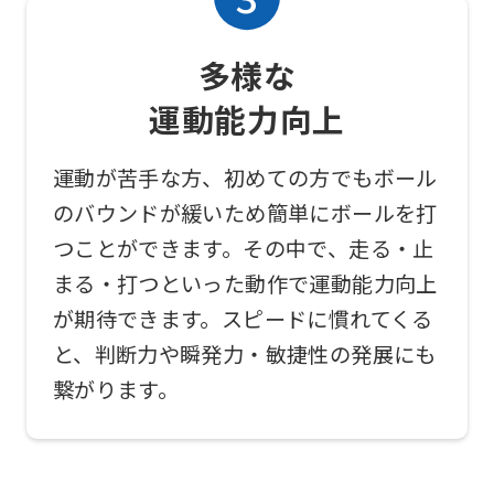
use
an
多様な
automatic
運動能力向上
translation
service,
運動が苦手な方、初めての方でもボール
the
のバウンドが緩いため簡単にボールを打
Japanese
つことができます。その中で、走る・止
version
まる・打つといった動作で運動能力向上
of
が期待できます。スピードに慣れてくる
this
と、判断力や瞬発力・敏捷性の発展にも
website
繋がります。
will
be
translated