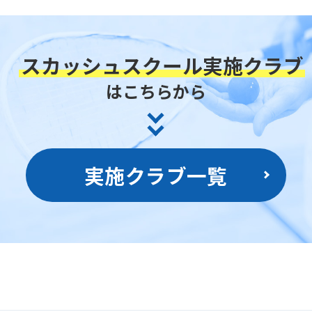
mechanically,
so
スカッシュスクール実施クラブ
it
may
はこちらから
not
be
an
実施クラブ一覧
accurate
translation.
The
translation
may
differ
from