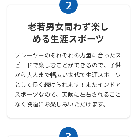
link
below
老若男女問わず楽し
(start
める生涯スポーツ
automatic
translation)
プレーヤーのそれぞれの力量に合ったス
to
ピードで楽しむことができるので、子供
return
から大人まで幅広い世代で生涯スポーツ
to
として長く続けられます！またインドア
the
スポーツなので、天候に左右されること
top
なく快適にお楽しみいただけます。
page.
However,
if
you