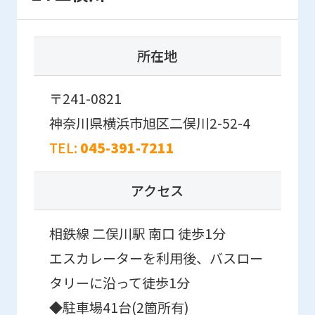
from
the
original
所在地
content.
We
〒241-0821
ask
神奈川県横浜市旭区二俣川2-52-4
that
TEL:
045-391-7211
you
fully
アクセス
understand
this
相鉄線 二俣川駅 南口 徒歩1分
before
エスカレーターを利用後、バスロー
using
タリーに沿って徒歩1分
the
◆駐車場41台(2箇所有)