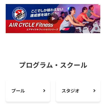
2026.07.21
お知らせ
スタジオオンライン予約システムご利用
方法について
2026.08.01
お知らせ
疲れたままの日常をリカバリーしよう。
心と身体を整えるフィットネス体験へ。
プログラム・スクール
2026.08.01
お知らせ
深夜・早朝に利用できるミッドナイトモ
プール
スタジオ
ーニング会員のおすすめ