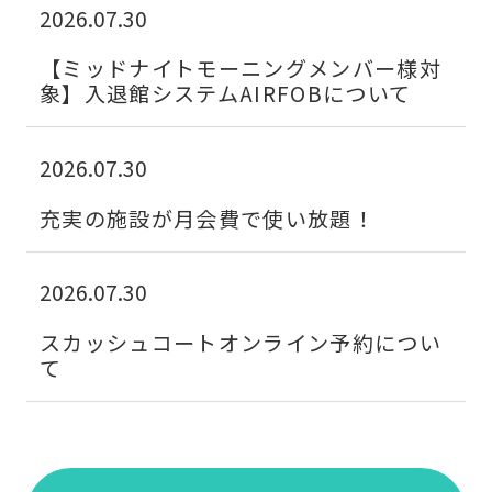
the
2026.07.30
link
【ミッドナイトモーニングメンバー様対
below
象】入退館システムAIRFOBについて
(start
automatic
2026.07.30
translation)
to
充実の施設が月会費で使い放題！
return
to
2026.07.30
the
スカッシュコートオンライン予約につい
top
て
page.
However,
if