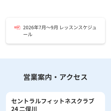
translated
mechanically,
so
it
2026年7月～9月 レッスンスケジュ
may
ール
not
be
an
accurate
translation.
営業案内・アクセス
The
translation
may
セントラルフィットネスクラブ
differ
24 二俣川