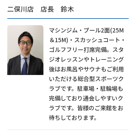
For
二俣川店 店長 鈴木
foreigners
マシンジム・プール2面(25M
Central
＆15M)・スカッシュコート・
Sports
ゴルフフリー打席完備。スタ
official
ジオレッスンやトレーニング
website
後はお風呂やサウナもご利用
is
いただける総合型スポーツク
automatically
ラブです。駐車場・駐輪場も
translated
完備しており通会しやすいク
into
ラブです。皆様のご来館をお
English.
待ちしております。
Click