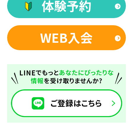
you
体験予約
use
an
automatic
WEB入会
translation
service,
the
Japanese
version
of
this
website
will
be