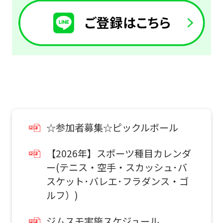
However,
if
you
use
an
automatic
translation
service,
☆参加者募集☆ピックルボール
the
Japanese
【2026年】スポーツ種目カレンダ
version
ー(テニス・空手・スカッシュ･バ
of
スケット･バレエ･フラダンス・ゴ
ルフ）)
this
website
ジムスモ実施スケジュール