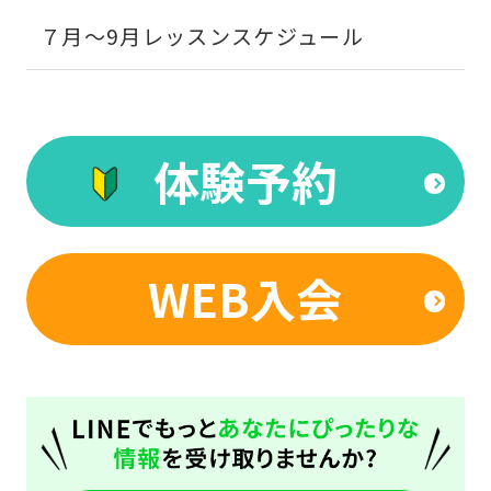
English.
７月～9月レッスンスケジュール
Click
the
link
below
体験予約
(start
automatic
translation)
WEB入会
to
return
to
the
top
page.