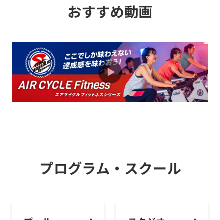
おすすめ動画
深夜・早朝に利用できるミッドナイトモ
ーニング会員のおすすめ
2026.08.01
お知らせ
大人気バイクプログラムAIR CYCLE
Fitnessを体験しよう！
2026.08.01
お知らせ
ピラティス・ヨガで“しなやかボディメイ
ク”はじめよう
プログラム・スクール
2026.08.01
お知らせ
スタジオオンライン予約システムご利用