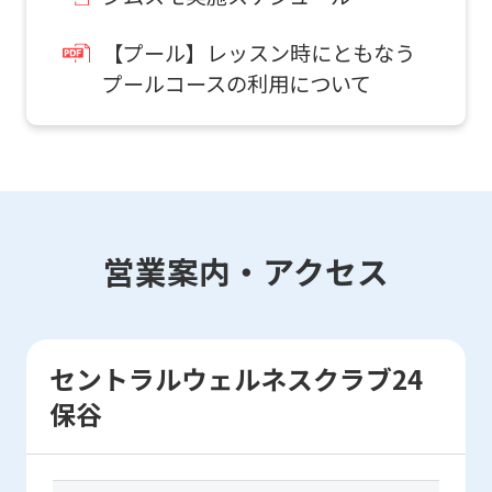
will
be
【プール】レッスン時にともなう
プールコースの利用について
translated
mechanically,
so
it
may
not
営業案内・アクセス
be
an
accurate
セントラルウェルネスクラブ24
translation.
保谷
The
translation