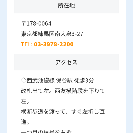
may
所在地
differ
from
〒178-0064
the
東京都練馬区南大泉3-27
original
TEL:
03-3978-2200
content.
We
アクセス
ask
that
◇西武池袋線 保谷駅 徒歩3分
you
改札出て左。西友横階段を下りて
fully
左。
understand
横断歩道を渡って、すぐ左折し直
this
進。
before
一つ目の信号を右折。