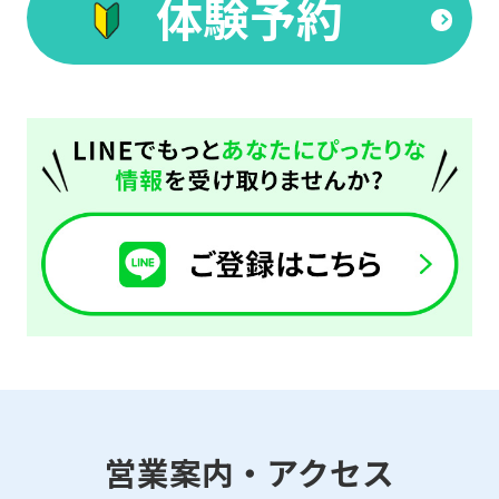
体験予約
Click
the
link
below
(start
automatic
translation)
to
return
to
the
top
page.
営業案内・アクセス
However,