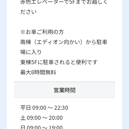
differ
赤色エレベーターで5Fまでお越しく
from
ださい
the
original
※お車ご利用の方
content.
南棟（エディオン向かい）から駐車
We
場に入り
ask
東棟5Fに駐車されると便利です
that
最大8時間無料
you
fully
営業時間
understand
this
平日 09:00 ～ 22:30
before
土 09:00 ～ 20:00
using
日 09:00 ～ 19:00