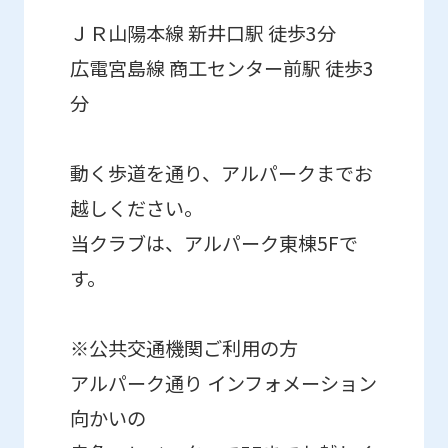
be
ＪＲ山陽本線 新井口駅 徒歩3分
translated
広電宮島線 商工センター前駅 徒歩3
mechanically,
so
分
it
may
動く歩道を通り、アルパークまでお
not
越しください。
be
当クラブは、アルパーク東棟5Fで
an
す。
accurate
translation.
※公共交通機関ご利用の方
The
アルパーク通り インフォメーション
translation
向かいの
may