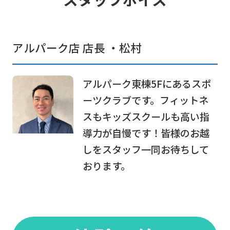
For
アルパーク店 店長 ・松村
foreigners
アルパーク東棟5Fにあるスポ
Central
ーツクラブです。フィットネ
Sports
スもキッズスクールも高い指
official
導力が自慢です！皆様のお越
website
しをスタッフ一同お待ちして
is
おります。
automatically
translated
into
English.