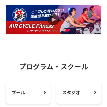
2026.08.01
お知らせ
ピラティス・ヨガで“しなやかボディメイ
ク”はじめよう
2026.06.01
お知らせ
シニアからセントラルライフをはじめよ
う！
プログラム・スクール
2026.06.01
お知らせ
プログラム診断あり！あなたにぴったり
プール
スタジオ
のプログラムを見つけよう！