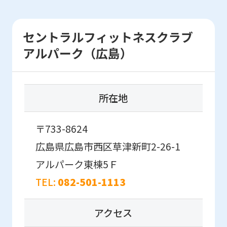
if
you
use
セントラルフィットネスクラブ
an
アルパーク（広島）
automatic
translation
所在地
service,
the
〒733-8624
Japanese
広島県広島市西区草津新町2-26-1
version
アルパーク東棟5Ｆ
of
this
TEL:
082-501-1113
website
アクセス
will