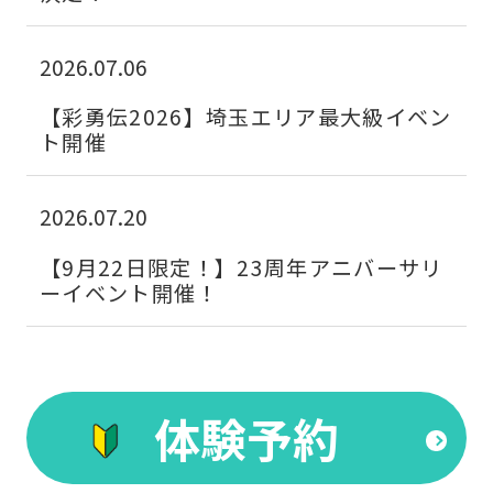
(start
automatic
2026.07.06
translation)
to
【彩勇伝2026】埼玉エリア最大級イベン
ト開催
return
to
the
2026.07.20
top
【9月22日限定！】23周年アニバーサリ
page.
ーイベント開催！
However,
if
you
体験予約
use
an