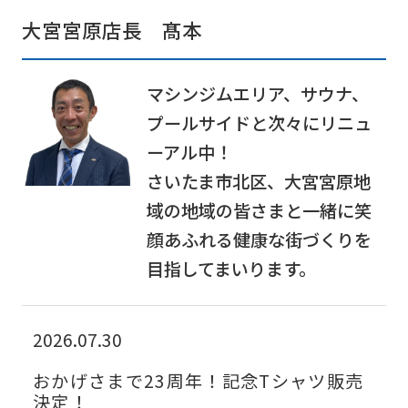
大宮宮原店長 髙本
Central
Sports
official
マシンジムエリア、サウナ、
website
プールサイドと次々にリニュ
is
ーアル中！
automatically
さいたま市北区、大宮宮原地
translated
域の地域の皆さまと一緒に笑
into
顔あふれる健康な街づくりを
English.
目指してまいります。
Click
the
2026.07.30
link
おかげさまで23周年！記念Tシャツ販売
below
決定！