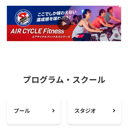
制度のご案内
2026.08.01
お知らせ
疲れたままの日常をリカバリーしよう。
心と身体を整えるフィットネス体験へ。
2026.08.01
お知らせ
ピラティス・ヨガで“しなやかボディメイ
プログラム・スクール
ク”はじめよう
2026.08.01
お知らせ
プール
スタジオ
スタジオオンライン予約システムご利用
方法について