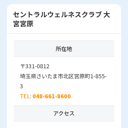
content.
We
セントラルウェルネスクラブ 大
ask
宮宮原
that
you
fully
所在地
understand
this
〒331-0812
before
埼玉県さいたま市北区宮原町1-855-
using
3
the
TEL:
048-661-8600
service.
アクセス
Automatic translation