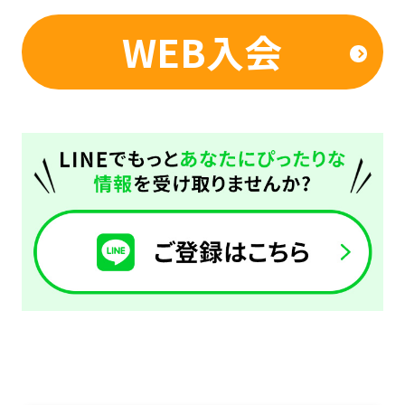
automatic
translation
WEB入会
service,
the
Japanese
version
of
this
website
will
be
translated
mechanically,
so