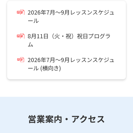
it
may
2026年7月～9月レッスンスケジュ
not
ール
be
8月11日（火・祝）祝日プログラ
an
ム
accurate
translation.
2026年7月～9月レッスンスケジュ
The
ール (横向き)
translation
may
differ
from
the
営業案内・アクセス
original