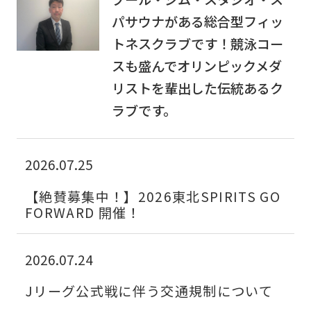
is
パサウナがある総合型フィッ
automatically
トネスクラブです！競泳コー
translated
スも盛んでオリンピックメダ
into
リストを輩出した伝統あるク
English.
ラブです。
Click
the
2026.07.25
link
below
【絶賛募集中！】2026東北SPIRITS GO
FORWARD 開催！
(start
automatic
translation)
2026.07.24
to
Jリーグ公式戦に伴う交通規制について
return