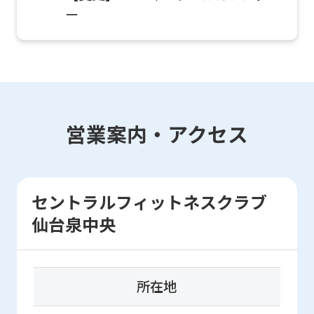
ー
accurate
translation.
The
translation
may
differ
営業案内・アクセス
from
the
original
セントラルフィットネスクラブ
content.
仙台泉中央
We
ask
that
所在地
you