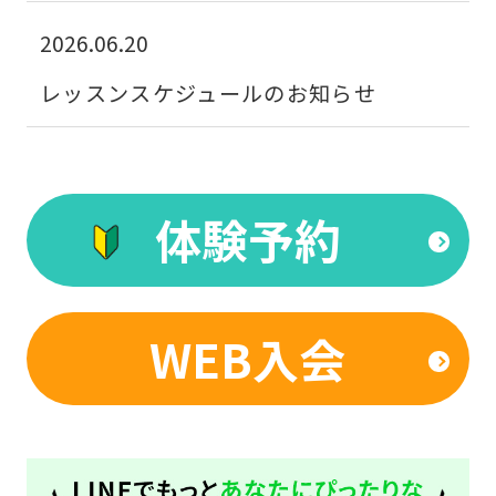
to
2026.06.20
the
レッスンスケジュールのお知らせ
top
page.
However,
if
体験予約
you
use
an
WEB入会
automatic
translation
service,
the
Japanese