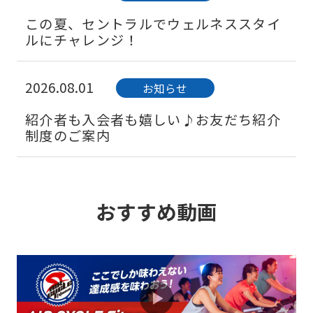
この夏、セントラルでウェルネススタイ
ルにチャレンジ！
2026.08.01
お知らせ
紹介者も入会者も嬉しい♪お友だち紹介
制度のご案内
2026.08.01
お知らせ
おすすめ動画
疲れたままの日常をリカバリーしよう。
心と身体を整えるフィットネス体験へ。
2026.08.01
お知らせ
美しさのその先へ！まずはワンコインで