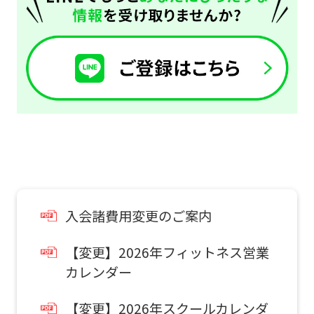
version
of
this
website
will
be
translated
mechanically,
so
入会諸費用変更のご案内
it
may
【変更】2026年フィットネス営業
not
カレンダー
be
an
【変更】2026年スクールカレンダ