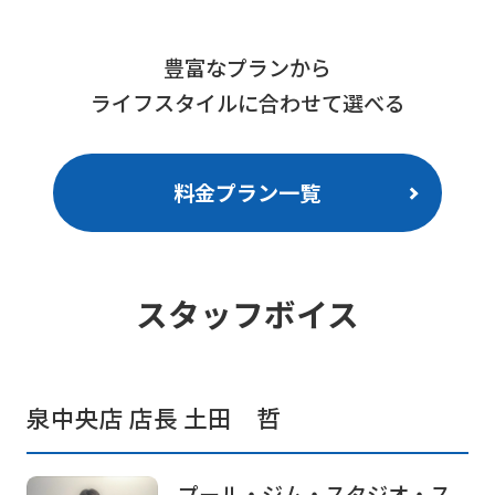
豊富なプランから
ライフスタイルに合わせて選べる
料金プラン一覧
For
foreigners
スタッフボイス
Central
Sports
泉中央店 店長 土田 哲
official
website
プール・ジム・スタジオ・ス