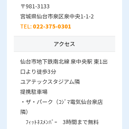
fully
〒981-3133
understand
宮城県仙台市泉区泉中央1-1-2
this
TEL:
022-375-0301
before
using
アクセス
the
service.
仙台市地下鉄南北線 泉中央駅 東1出
口より徒歩3分
Automatic translation
ユアテックスタジアム隣
提携駐車場
・ザ・パーク（ｺｼﾞﾏ電気仙台泉店
隣）
ﾌｨｯﾄﾈｽﾒﾝﾊﾞｰ 3時間まで無料