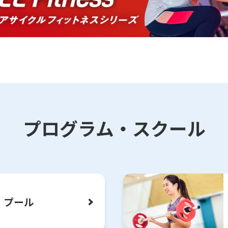
プログラム・スクール
For foreigners
Central Sports official website is
automatically translated into
English. Click the link below (start
プール
automatic translation) to return to
the top page.