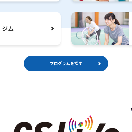
However, if you use an automatic
translation service, the Japanese
version of this website will be
translated mechanically, so it may
not be an accurate translation.
ジム
The translation may differ from the
original content. We ask that you
fully understand this before using
the service.
プログラムを探す
Automatic translation start