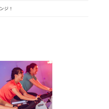
ンジ！
内
整えるフィットネス体験へ。
か？
験しよう！