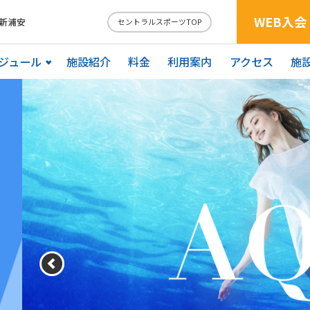
WEB入会
新浦安
セントラルスポーツTOP
ジュール
施設紹介
料金
利用案内
アクセス
施