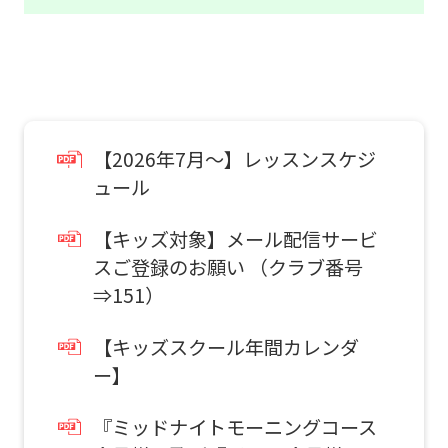
automatic
translation)
to
return
to
【2026年7月～】レッスンスケジ
the
ュール
top
page.
【キッズ対象】メール配信サービ
However,
スご登録のお願い （クラブ番号
if
⇒151）
you
【キッズスクール年間カレンダ
use
ー】
an
automatic
『ミッドナイトモーニングコース