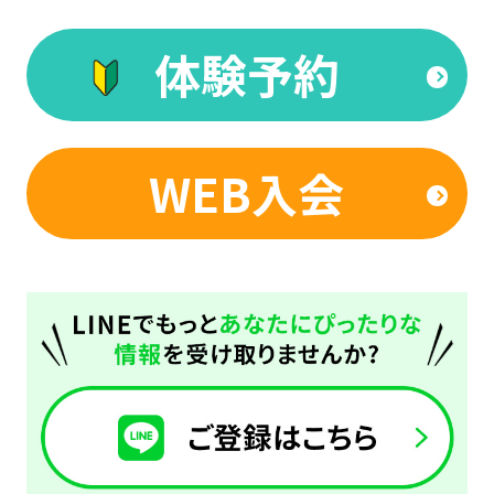
Central
Sports
体験予約
official
website
is
WEB入会
automatically
translated
into
English.
Click
the
link
below
(start