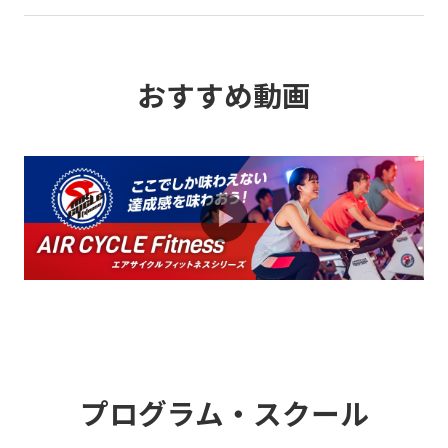
2026.08.01
キャンペーン
おすすめ動画
紹介者も入会者も嬉しい♪お友だち紹介
制度のご案内
2026.08.01
お知らせ
深夜・早朝に利用できるミッドナイトモ
ーニング会員のおすすめ
2026.08.01
お知らせ
プログラム開発ストーリーVol.2 エキサ
イトシリーズ編
プログラム・スクール