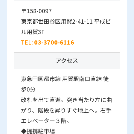
may
〒158-0097
not
be
東京都世田谷区用賀2-41-11
平成ビ
an
ル用賀3F
accurate
TEL:
03-3700-6116
translation.
The
アクセス
translation
may
東急田園都市線 用賀駅南口直結 徒
differ
歩0分
from
改札を出て直進。突き当たり左に曲
the
がり、階段を昇りすぐ地上へ。右手
original
エレベーター３階。
content.
◆提携駐車場