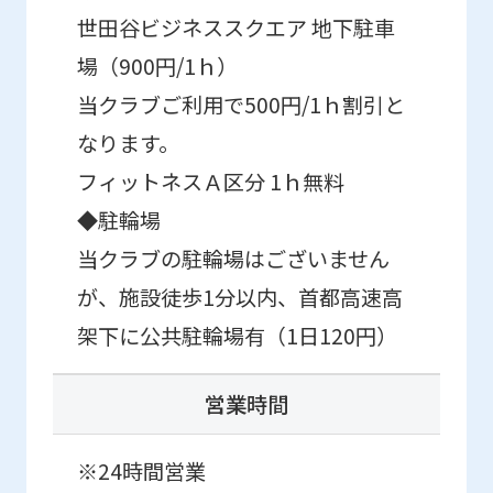
We
世田谷ビジネススクエア 地下駐車
ask
場（900円/1ｈ）
that
当クラブご利用で500円/1ｈ割引と
you
なります。
fully
フィットネスＡ区分 1ｈ無料
understand
this
◆駐輪場
before
当クラブの駐輪場はございません
using
が、施設徒歩1分以内、首都高速高
the
架下に公共駐輪場有（1日120円）
service.
営業時間
Automatic translation
※24時間営業