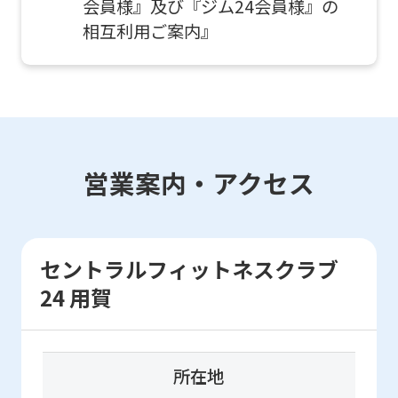
会員様』及び『ジム24会員様』の
translation
相互利用ご案内』
service,
the
Japanese
version
of
this
営業案内・アクセス
website
will
be
セントラルフィットネスクラブ
translated
24 用賀
mechanically,
so
it
所在地