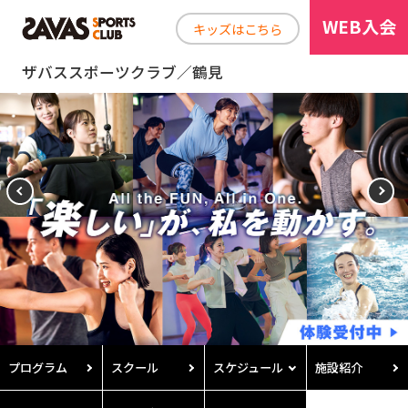
WEB入会
キッズはこちら
ザバススポーツクラブ／鶴見
プログラム
スクール
スケジュール
施設紹介