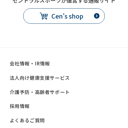
セントラルスポーツが運営する通販サイト
translation
may
Cen's shop
differ
from
the
original
content.
会社情報・IR情報
We
ask
法人向け健康支援サービス
that
介護予防・高齢者サポート
you
fully
採用情報
understand
よくあるご質問
this