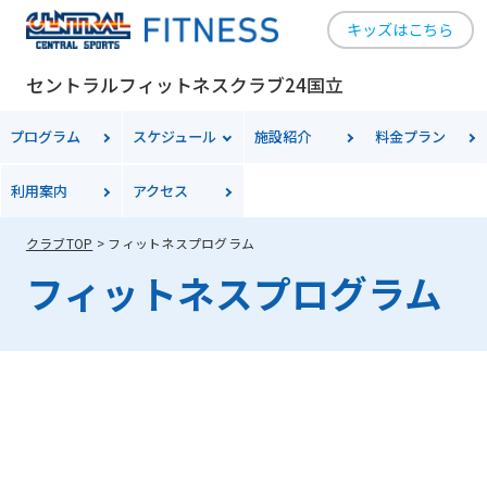
キッズはこちら
セントラルフィットネスクラブ24国立
For
プログラム
スケジュール
施設紹介
料金
プラン
foreigners
利用案内
アクセス
クラブTOP
フィットネスプログラム
Central
フィットネスプログラム
Sports
official
website
is
automatically
translated