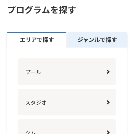
into
プログラムを探す
English.
Click
the
エリアで探す
ジャンルで探す
link
below
(start
automatic
プール
translation)
to
return
スタジオ
to
the
top
ジム