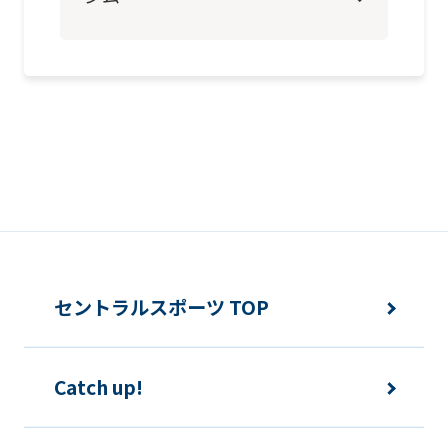
page.
However,
if
you
use
an
automatic
translation
service,
the
セントラルスポーツ TOP
Japanese
version
Catch up!
of
this