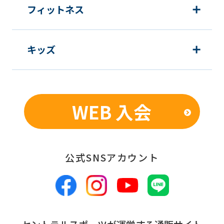
website
フィットネス
will
be
キッズ
translated
mechanically,
so
it
WEB 入会
may
not
be
公式SNSアカウント
an
accurate
translation.
The