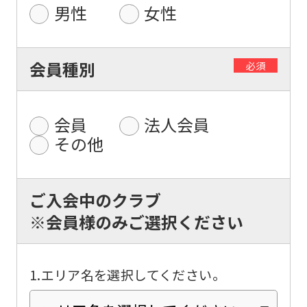
男性
女性
foreigners
Central
会員種別
必須
Sports
official
会員
法人会員
website
その他
is
automatically
translated
ご入会中のクラブ
into
※会員様のみご選択ください
English.
Click
1.エリア名を選択してください。
the
link