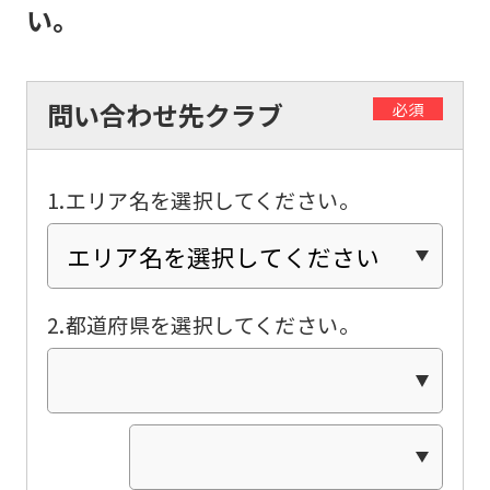
い。
an
automatic
translation
問い合わせ先クラブ
必須
service,
the
1.エリア名を選択してください。
Japanese
version
of
this
2.都道府県を選択してください。
website
will
be
translated
mechanically,