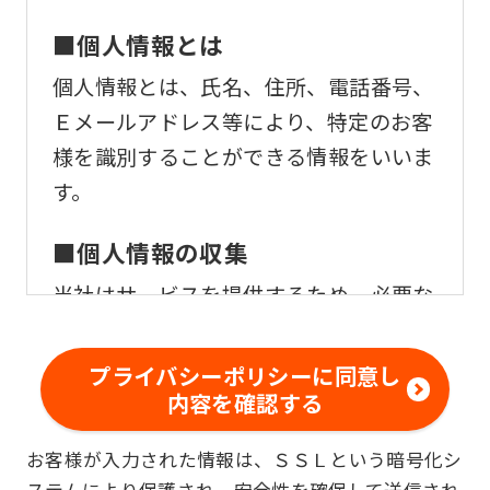
■個人情報とは
個人情報とは、氏名、住所、電話番号、
Ｅメールアドレス等により、特定のお客
様を識別することができる情報をいいま
す。
■個人情報の収集
当社はサービスを提供するため、必要な
範囲内で、適法かつ適正な方法によりお
客様の個人情報を収集いたします。
プライバシーポリシーに同意し
内容を確認する
■個人情報の利用
お客様が入力された情報は、ＳＳＬという暗号化シ
お客様からお預かりした個人情報は、以
ステムにより保護され、安全性を確保して送信され