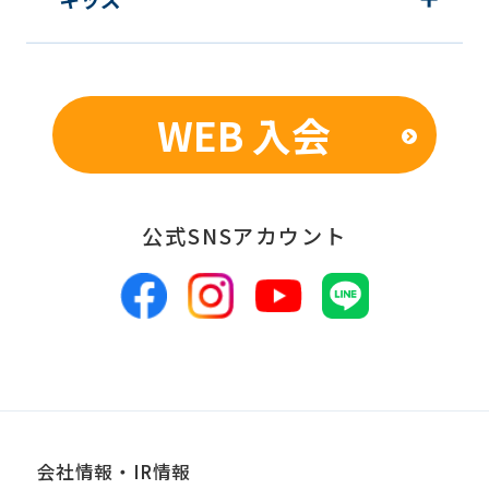
個人を特定できないよう加工したうえ
での統計的なデータの作成、活用、公
表のため
WEB 入会
■個人情報の管理
当社は、お客様からお預かりした個人情
報は、適切かつ慎重に管理し、漏洩、改
公式SNSアカウント
ざん、紛失等がないよう適正な管理に努
めます。当社において安全管理のために
講じている措置の内容については、本プ
ライバシーポリシー末尾に記載の「問い
合わせ窓口」までお問い合わせくださ
い。
会社情報・IR情報