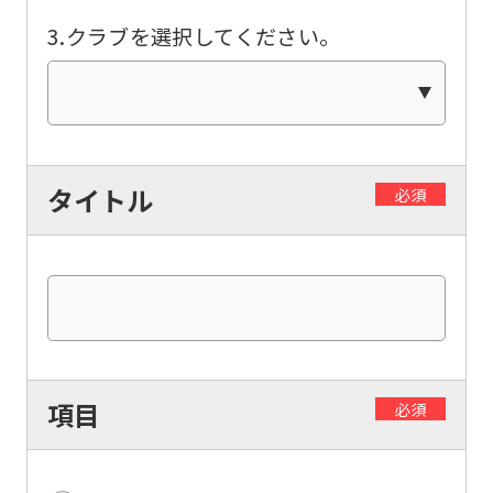
so
3.クラブを選択してください。
it
may
not
be
タイトル
必須
an
accurate
translation.
The
translation
may
項目
必須
differ
from
the