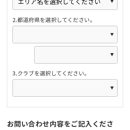
below
(start
2.都道府県を選択してください。
automatic
translation)
to
return
to
the
3.クラブを選択してください。
top
page.
However,
if
you
お問い合わせ内容をご記入くださ
use