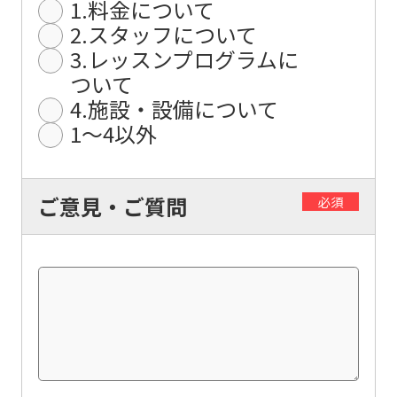
1.料金について
original
2.スタッフについて
content.
3.レッスンプログラムに
We
ついて
4.施設・設備について
ask
1〜4以外
that
you
fully
ご意見・ご質問
必須
understand
this
before
using
the
service.