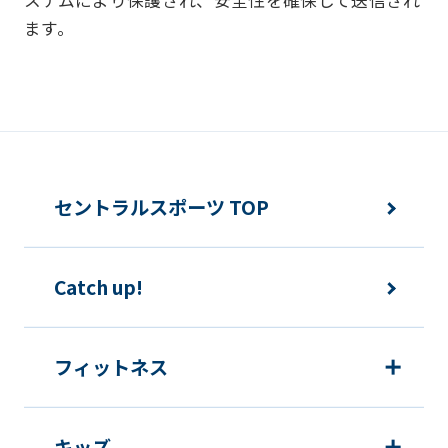
下の目的で使用させて頂きます。また、
ます。
違法または不当な行為を助長し、または
誘発するおそれがある方法による個人情
報の利用を行いません。
快適にクラブをご利用いただくため
ご利用上の諸連絡や利用状況の確認の
セントラルスポーツ TOP
ため
運動プログラム（カウンセリングを含
Catch up!
む）等、新商品・サービスの立案・開
発・実施のため
新商品・サービスやイベント情報を含
フィットネス
む当社情報のご提供のため
顧客動向分析、アンケート調査のため
キッズ