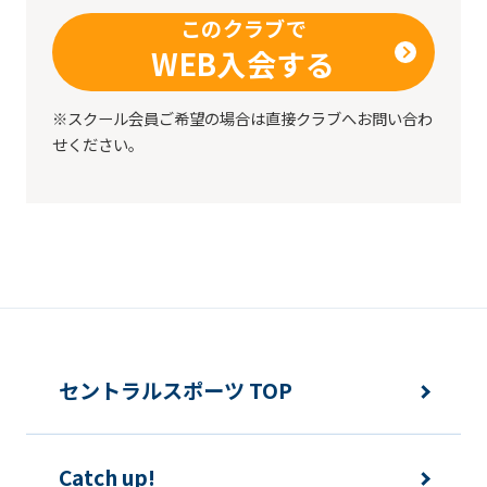
this
このクラブで
website
WEB入会する
will
be
※スクール会員ご希望の場合は直接クラブへお問い合わ
translated
せください。
mechanically,
so
it
may
not
be
セントラルスポーツ TOP
an
accurate
translation.
Catch up!