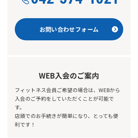
top
page.
However,
お問い合わせフォーム
if
you
use
an
automatic
WEB入会のご案内
translation
フィットネス会員ご希望の場合は、
WEBから
service,
入会のご予約をしていただくことが可能で
the
す。
Japanese
店頭でのお手続きが簡単になり、とっても便
version
利です！
of