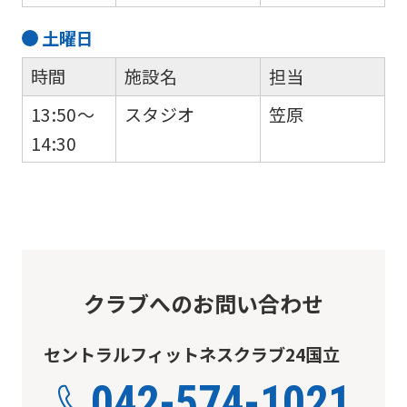
translated
into
土
曜日
English.
時間
施設名
担当
Click
13:50～
スタジオ
笠原
the
14:30
link
below
(start
automatic
translation)
to
クラブへのお問い合わせ
return
セントラルフィットネスクラブ24国立
to
the
042-574-1021