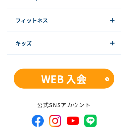
The
translation
フィットネス
may
differ
from
キッズ
the
original
content.
WEB 入会
We
ask
that
you
公式SNSアカウント
fully
understand