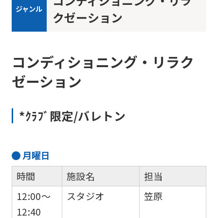
コンディショニング・リラ
ジャンル
クゼーション
コンディショニング・リラク
For
ゼーション
foreigners
*ｸﾗﾌﾞ限定/バレトン
Central
Sports
月
曜日
official
website
時間
施設名
担当
is
12:00～
スタジオ
笠原
automatically
12:40