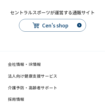
this
before
セントラルスポーツが運営する通販サイト
using
the
Cen's shop
service.
Automatic translation
会社情報・IR情報
法人向け健康支援サービス
介護予防・高齢者サポート
採用情報