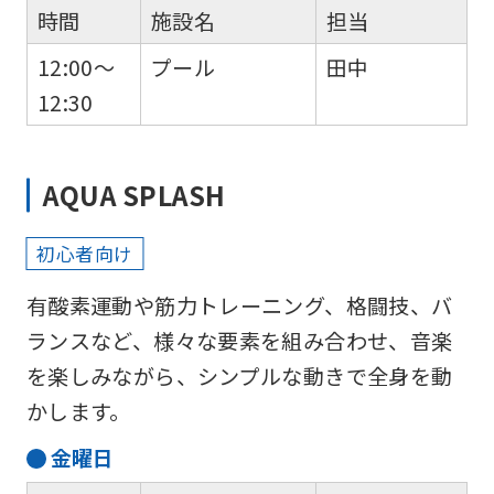
into
時間
施設名
担当
English.
12:00～
プール
田中
Click
12:30
the
link
below
AQUA SPLASH
(start
automatic
初心者向け
translation)
有酸素運動や筋力トレーニング、格闘技、バ
to
ランスなど、様々な要素を組み合わせ、音楽
return
を楽しみながら、シンプルな動きで全身を動
to
かします。
the
金
曜日
top