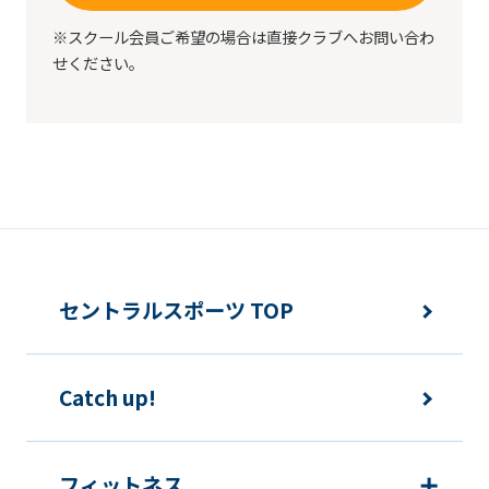
translation
may
※スクール会員ご希望の場合は直接クラブへお問い合わ
せください。
differ
from
the
original
content.
We
ask
セントラルスポーツ TOP
that
you
fully
Catch up!
understand
this
フィットネス