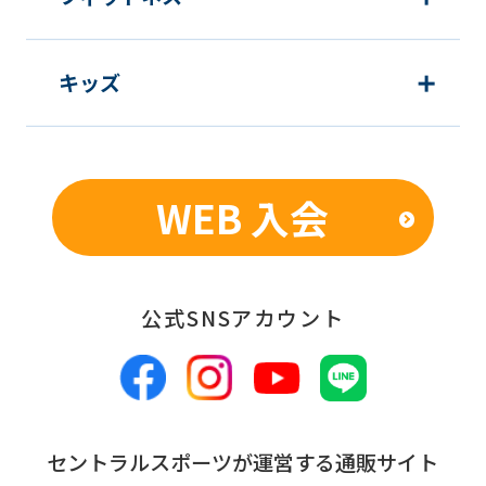
before
using
the
キッズ
service.
Automatic translation
WEB 入会
公式SNSアカウント
セントラルスポーツが運営する通販サイト