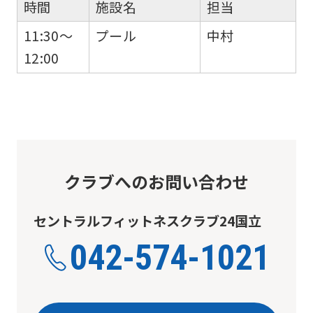
page.
時間
施設名
担当
However,
11:30～
プール
中村
if
12:00
you
use
an
automatic
translation
クラブへのお問い合わせ
service,
the
セントラルフィットネスクラブ24国立
Japanese
042-574-1021
version
of
this