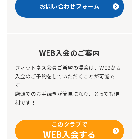
website
お問い合わせフォーム
will
be
translated
mechanically,
so
WEB入会のご案内
it
フィットネス会員ご希望の場合は、
WEBから
may
入会のご予約をしていただくことが可能で
not
す。
be
店頭でのお手続きが簡単になり、とっても便
an
利です！
accurate
translation.
このクラブで
The
WEB入会する