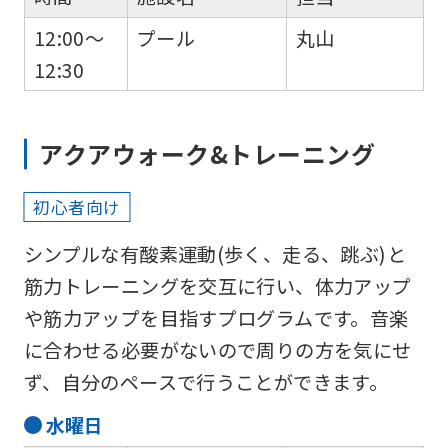
12:00～
プール
丸山
12:30
For
アクアウォーク&トレーニング
foreigners
初心者向け
Central
シンプルな有酸素運動(歩く、走る、跳ぶ)と
Sports
筋力トレーニングを交互に行い、体力アップ
official
や筋力アップを目指すプログラムです。音楽
website
に合わせる必要がないので周りの方を気にせ
is
ず、自分のペースで行うことができます。
automatically
translated
水
曜日