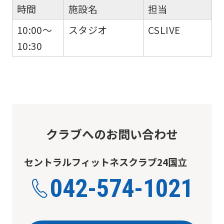
automatic
時間
施設名
担当
translation)
10:00～
スタジオ
CSLIVE
to
10:30
return
to
the
top
page.
However,
クラブへのお問い合わせ
if
セントラルフィットネスクラブ24国立
you
use
042-574-1021
an
automatic