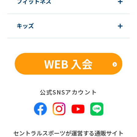
フィットネス
We
ask
that
キッズ
you
fully
understand
WEB 入会
this
before
using
the
公式SNSアカウント
service.
Automatic translation
セントラルスポーツが運営する通販サイト