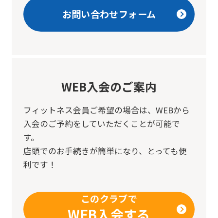
translation
お問い合わせフォーム
service,
the
Japanese
version
of
WEB入会のご案内
this
フィットネス会員ご希望の場合は、
WEBから
website
入会のご予約をしていただくことが可能で
will
す。
be
店頭でのお手続きが簡単になり、とっても便
translated
利です！
mechanically,
so
このクラブで
it
WEB入会する