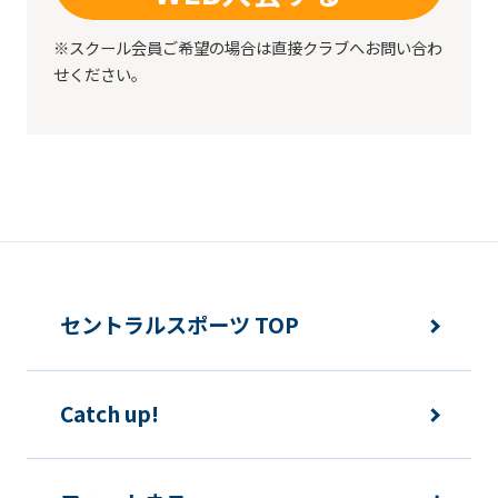
may
not
※スクール会員ご希望の場合は直接クラブへお問い合わ
せください。
be
an
accurate
translation.
The
translation
may
セントラルスポーツ TOP
differ
from
the
Catch up!
original
content.