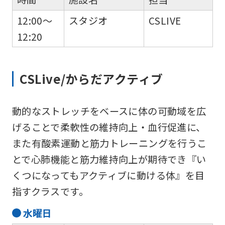
Central
Sports
12:00～
スタジオ
CSLIVE
official
12:20
website
is
CSLive/からだアクティブ
automatically
translated
動的なストレッチをベースに体の可動域を広
into
げることで柔軟性の維持向上・血行促進に、
English.
また有酸素運動と筋力トレーニングを行うこ
Click
とで心肺機能と筋力維持向上が期待でき『い
the
くつになってもアクティブに動ける体』を目
link
指すクラスです。
below
(start
水
曜日