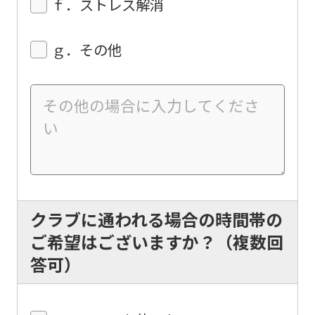
ｆ．ストレス解消
translation
service,
ｇ．その他
the
Japanese
version
of
this
website
will
be
クラブに通われる場合の時間帯の
translated
ご希望はございますか？（複数回
mechanically,
答可）
so
it