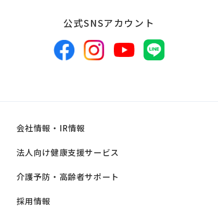
報は、適切かつ慎重に管理し、漏洩、改
公式SNSアカウント
ざん、紛失等がないよう適正な管理に努
めます。当社において安全管理のために
講じている措置の内容については、本プ
ライバシーポリシー末尾に記載の「問い
合わせ窓口」までお問い合わせくださ
い。
会社情報・IR情報
■個人情報の開示
当社は、お客様からお預かりした個人情
法人向け健康支援サービス
報は、正当な理由がある場合を除き、ご
介護予防・高齢者サポート
本人の同意なく第三者に提供、開示いた
しません。ただし、法令により当社がお
採用情報
客様の同意を得ずに開示することができ