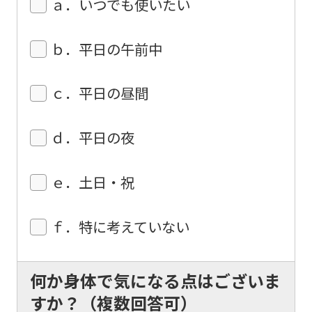
ａ．いつでも使いたい
may
not
ｂ．平日の午前中
be
an
ｃ．平日の昼間
accurate
translation.
ｄ．平日の夜
The
translation
ｅ．土日・祝
may
differ
ｆ．特に考えていない
from
the
original
何か身体で気になる点はございま
content.
すか？（複数回答可）