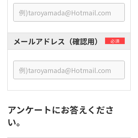
Central
Sports
official
website
メールアドレス（確認用）
is
必須
automatically
translated
into
English.
Click
the
アンケートにお答えくださ
link
い。
below
(start