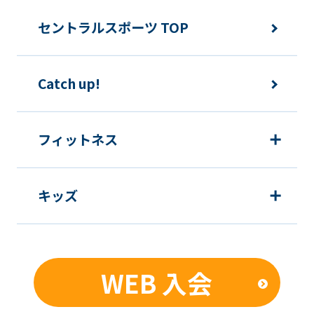
ご利用上の諸連絡や利用状況の確認の
セントラルスポーツ TOP
ため
運動プログラム（カウンセリングを含
Catch up!
む）等、新商品・サービスの立案・開
発・実施のため
新商品・サービスやイベント情報を含
フィットネス
む当社情報のご提供のため
顧客動向分析、アンケート調査のため
キッズ
個人を特定できないよう加工したうえ
での統計的なデータの作成、活用、公
表のため
WEB 入会
■個人情報の管理
当社は、お客様からお預かりした個人情