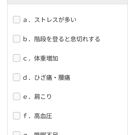
We
ask
ａ．ストレスが多い
that
you
ｂ．階段を登ると息切れする
fully
understand
ｃ．体重増加
this
before
ｄ．ひざ痛・腰痛
using
the
ｅ．肩こり
service.
ｆ．高血圧
Automatic translation
ｇ．睡眠不足