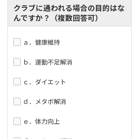
automatic
クラブに通われる場合の目的はな
translation)
んですか？（複数回答可）
to
return
ａ．健康維持
to
the
ｂ．運動不足解消
top
page.
ｃ．ダイエット
However,
if
ｄ．メタボ解消
you
use
ｅ．体力向上
an
automatic