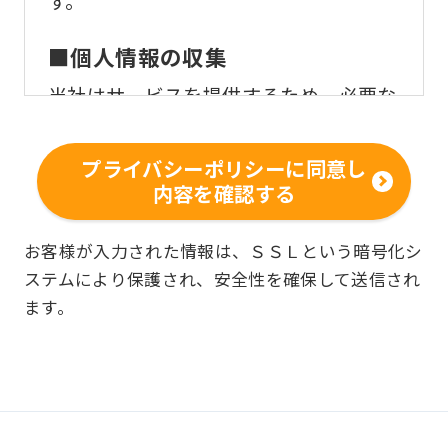
す。
■個人情報の収集
当社はサービスを提供するため、必要な
範囲内で、適法かつ適正な方法によりお
客様の個人情報を収集いたします。
プライバシーポリシーに同意し
内容を確認する
■個人情報の利用
お客様からお預かりした個人情報は、以
お客様が入力された情報は、ＳＳＬという暗号化シ
ステムにより保護され、安全性を確保して送信され
下の目的で使用させて頂きます。また、
ます。
違法または不当な行為を助長し、または
誘発するおそれがある方法による個人情
報の利用を行いません。
快適にクラブをご利用いただくため