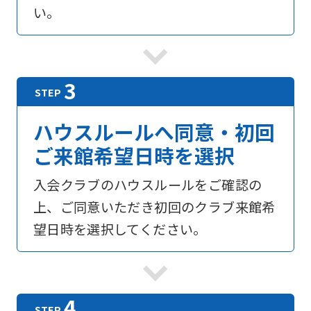
い。
For
ハウスルールへ同意・初回
foreigners
ご来館希望日時を選択
入会クラブのハウスルールをご確認の
Central
上、ご同意いただき初回のクラブ来館希
Sports
望日時を選択してください。
official
website
is
automatically