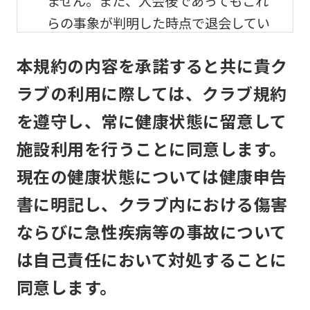
ません。また、入会後であってもこれ
らの事象が判明した時点で退会してい
ただきます。
本規約の内容を承諾すると共に貴ク
メンバーの利用及び事故
ラブの利用に際しては、クラブ規約
を遵守し、常に健康状態に留意して
メンバーは、自己の責任と危険負担に
おいて、他のメンバーと協調して、本
施設利用を行うことに同意します。
クラブの施設を利用するものとしま
現在の健康状態については健康申告
す。
書に明記し、クラブ内における傷害
本クラブは、メンバーが本クラブの施
ならびに急性疾病等の事故について
設利用中に生じた盗難、怪我その他の
は自己責任において対処することに
事故について、本クラブの責に帰すべ
同意します。
き事由がない限り、責任は負いませ