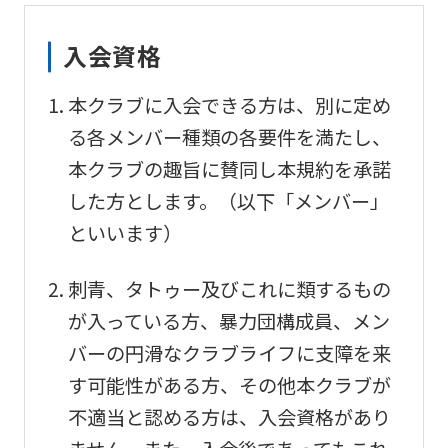
this
before
入会資格
using
本クラブに入会できる方は、別に定め
the
る各メンバー種類の各要件を満たし、
service.
本クラブの趣旨に賛同し本規約を承諾
した方とします。（以下「メンバー」
Automatic translation
といいます）
刺青、タトゥー及びこれに類するもの
が入っている方、暴力団構成員、メン
バーの円滑なクラブライフに支障を来
す可能性がある方、その他本クラブが
不適当と認める方は、入会資格があり