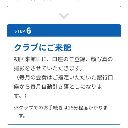
top
page.
However,
if
you
クラブにご来館
use
初回来館日に、口座のご登録、顔写真の
an
撮影をさせていただきます。
automatic
（毎月の会費はご指定いただいた銀行口
translation
座から毎月自動引き落としになりま
service,
す。）
the
Japanese
※クラブでのお手続きは15分程度かかりま
version
す。
of