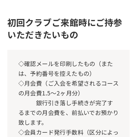
this
website
初回クラブご来館時にご持参
will
いただきたいもの
be
translated
mechanically,
◇確認メールを印刷したもの（また
so
は、予約番号を控えたもの）
it
◇月会費（ご入会を希望されるコース
may
の月会費1.5～2ヶ月分）
not
銀行引き落し手続きが完了す
be
るまでの月会費を、前払いでお預かり
an
致します。
accurate
◇会員カード発行手数料（区分によっ
translation.