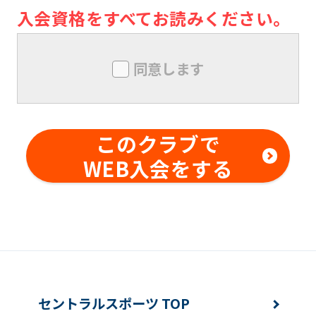
ん。メンバー同士の本クラブ内外での
入会資格をすべてお読みください。
トラブルについても同様とします。
メンバーは、本クラブにおいて、技量
同意します
を超えた行為及び危険行為は行っては
ならないものとします。また、本クラ
ブの事前の書面による承諾なしに、対
このクラブで
価を得て他の利用者に対する指導行為
WEB入会をする
を行ってはならないものとします。メ
ンバー同士の本クラブ内外でのトラブ
ルについても同様とします。
変更事項
メンバーは、住所または連絡先等に変更
セントラルスポーツ TOP