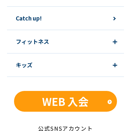
のあった場合は速やかに所定方法で手続
きをするものとします。
Catch up!
各種届出制度について
フィットネス
休会
キッズ
提
各月10日
出
期
限
WEB 入会
発
翌月1日から
効
日
公式SNSアカウント