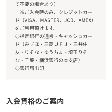
て不要の場合あり）
The
※ご入会時のみ、クレジットカー
translation
ド（VISA、MASTER、JCB、AMEX）
may
をご利用頂けます。
differ
◇指定銀行の通帳・キャッシュカー
from
ド（みずほ・三菱ＵＦＪ・三井住
the
友・りそな・ゆうちょ・埼玉りそ
original
な・千葉・横浜銀行の本支店）
content.
◇銀行届出印
We
ask
that
you
入会資格のご案内
fully
understand