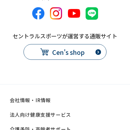
備
別途、休会費をクラブで定め
考
る
コース変更
セントラルスポーツが運営する通販サイト
提
各月10日
Cen's shop
出
期
限
発
翌月1日から
効
日
会社情報・IR情報
備
別途、手数料が必要
法人向け健康支援サービス
考
介護予防・高齢者サポート