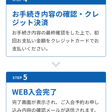
translated
お手続き内容の確認・クレ
into
ジット決済
English.
Click
お手続き内容の最終確認をした上で、初
the
回お支払い金額をクレジットカードでお
link
支払いください。
below
(start
automatic
translation)
to
WEB入会完了
return
to
完了画面が表示され、ご入会予約お申し
the
込み内容の確認メールが送信されます。