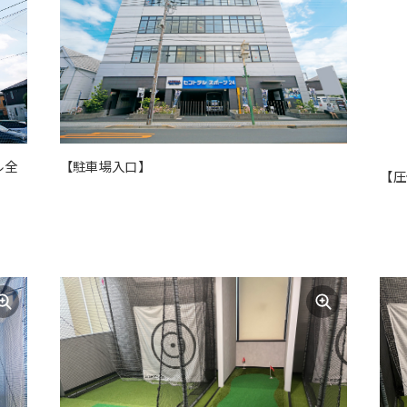
ル全
【駐車場入口】
【圧