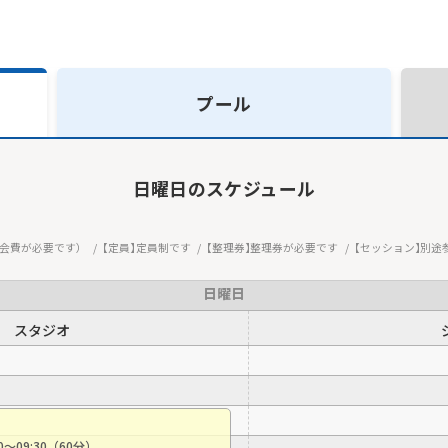
プール
日曜日
のスケジュール
会費が必要です）
定員
定員制です
整理券
整理券が必要です
セッション
別途
日曜日
スタジオ
30〜09:30（60分）