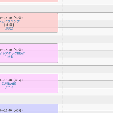
00〜13:40（40分）
シェイプパンプ
[ 定員 ]
（荒舩）
00〜14:40（40分）
イトアタックBEAT
（中村）
00〜15:40（40分）
ZUMBA(R)
（ﾌｧﾆｰ）
For foreigners
00〜16:40（40分）