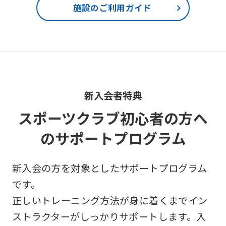
the
施設のご利用ガイド
Japanese
version
of
this
website
新入会者特典
will
be
スポーツクラブ初心者の方へ
translated
のサポートプログラム
mechanically,
so
新入会の方を対象としたサポートプログラム
it
です。
may
正しいトレーニング方法が身に着くまでイン
not
ストラクターがしっかりサポートします。入