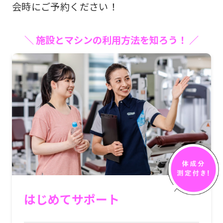
be
会時にご予約ください！
an
accurate
＼ 施設とマシンの利用方法を知ろう！ ／
translation.
The
translation
may
differ
from
the
original
content.
We
はじめてサポート
ask