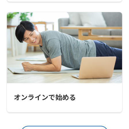
to
return
to
the
top
page.
However,
if
you
use
an
オンラインで始める
automatic
translation
service,