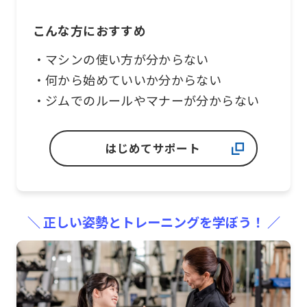
that
you
こんな方におすすめ
fully
・マシンの使い方が分からない
understand
・何から始めていいか分からない
this
・ジムでのルールやマナーが分からない
before
using
はじめてサポート
the
service.
Automatic translation
＼ 正しい姿勢とトレーニングを学ぼう！ ／