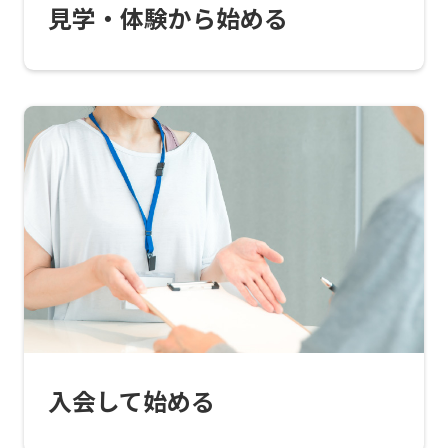
official
見学・体験から始める
website
is
automatically
translated
into
English.
Click
the
link
below
(start
automatic
入会して始める
translation)