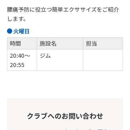
original
腰痛予防に役立つ簡単エクササイズをご紹介
content.
します。
We
ask
火
曜日
that
時間
施設名
担当
you
20:40～
ジム
fully
20:55
understand
this
before
using
the
service.
クラブへのお問い合わせ