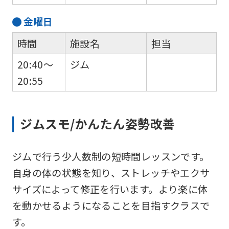
foreigners
金
曜日
Central
時間
施設名
担当
Sports
20:40～
ジム
official
20:55
website
is
automatically
ジムスモ/かんたん姿勢改善
translated
into
ジムで行う少人数制の短時間レッスンです。
English.
自身の体の状態を知り、ストレッチやエクサ
Click
サイズによって修正を行います。より楽に体
the
を動かせるようになることを目指すクラスで
link
す。