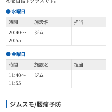
めを目指すクラスです。
so
it
水
曜日
may
時間
施設名
担当
not
20:40～
ジム
be
20:55
an
accurate
金
曜日
translation.
時間
施設名
担当
The
translation
11:40～
ジム
may
11:55
differ
from
ジムスモ/腰痛予防
the