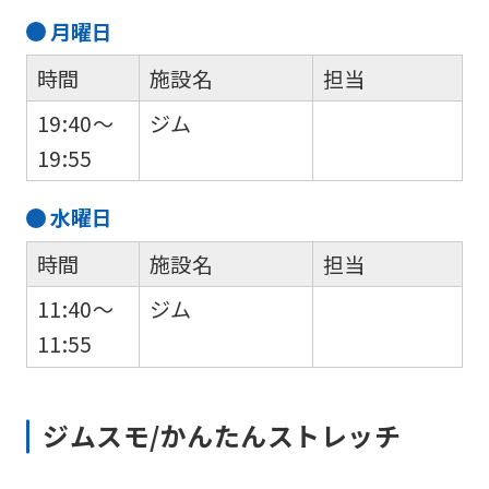
below
月
曜日
(start
時間
施設名
担当
automatic
translation)
19:40～
ジム
to
19:55
return
水
曜日
to
the
時間
施設名
担当
top
11:40～
ジム
page.
11:55
However,
if
you
ジムスモ/かんたんストレッチ
use