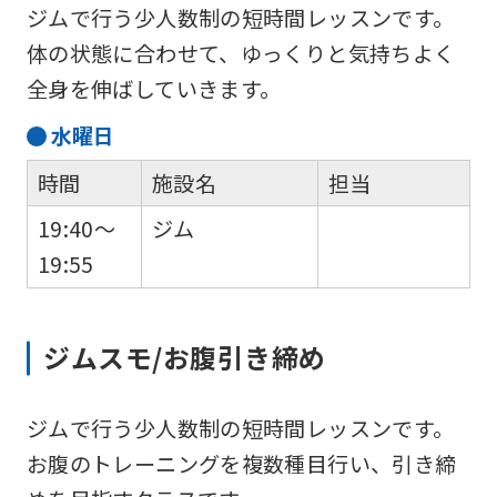
an
ジムで行う少人数制の短時間レッスンです。
automatic
体の状態に合わせて、ゆっくりと気持ちよく
translation
全身を伸ばしていきます。
service,
水
曜日
the
時間
施設名
担当
Japanese
version
19:40～
ジム
of
19:55
this
website
ジムスモ/お腹引き締め
will
be
ジムで行う少人数制の短時間レッスンです。
translated
お腹のトレーニングを複数種目行い、引き締
mechanically,