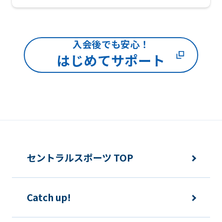
We
ask
that
入会後でも安心！
you
はじめてサポート
fully
understand
this
before
using
the
セントラルスポーツ TOP
service.
Catch up!
Automatic translation