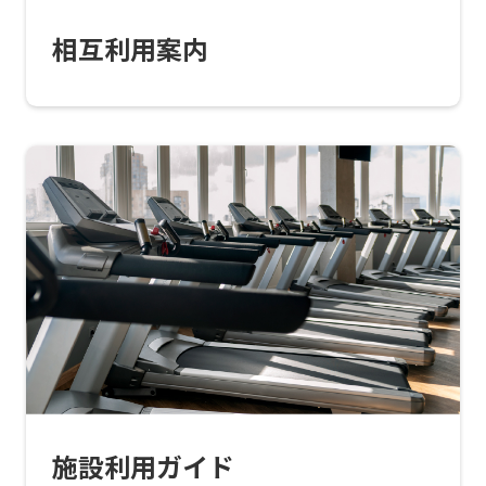
translation
相互利用案内
service,
the
Japanese
version
of
this
website
will
be
translated
mechanically,
so
施設利用ガイド
it