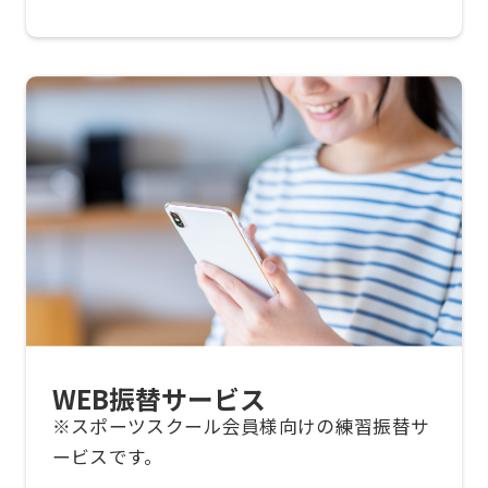
may
not
be
an
accurate
translation.
The
translation
may
differ
from
WEB振替サービス
the
※スポーツスクール会員様向けの練習振替サ
original
ービスです。
content.