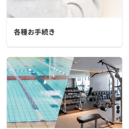
automatic
translation)
to
各種お手続き
return
to
the
top
page.
However,
if
you
use
an
automatic