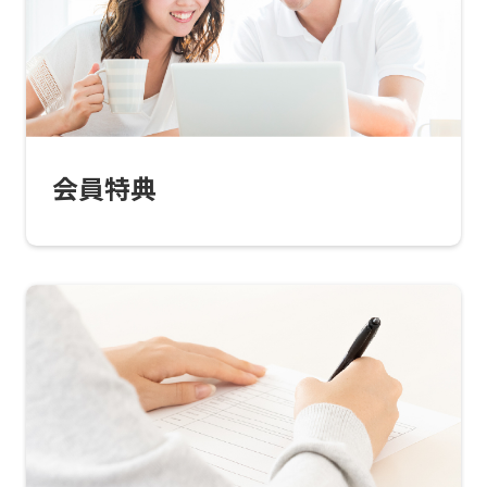
Central
Sports
official
website
is
会員特典
automatically
translated
into
English.
Click
the
link
below
(start