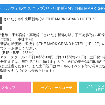
ラルウェルネスクラブさいたま新都心 THE MARK GRAN
さいたま市中央区新都心3-2THE MARK GRAND HOTEL 6F
）
東北線・宇都宮線・高崎線「さいたま新都心駅」下車徒歩7分 / JR京
与野駅」下車徒歩7分
新都心郵便局に隣接するTHE MARK GRAND HOTEL（1F・
で6Fへお越しください。
B1F・B2F：185台）
ネス・スクール：平日1時間200円(以降１時間毎200円)・土日祝1
0分間までは、無料でご利用頂けますので、送迎の場合は駐車場内
車はご遠慮ください。また土日祝日はホテルのイベント等で満車に
駐輪場あり（バイクも停められます）
クリーンス
スタッフ
キッズスクールコーチ
（専門