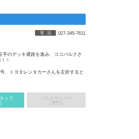
027-345-7611
電 話
ん左手のデッキ通路を進み、ココパルクさ
前！！
信号、トヨタレンタカーさんを左折すると
タッフ
バスドライバー
）
（専門）