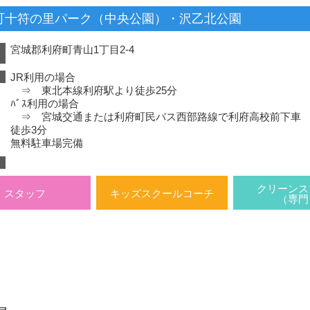
町十符の里パーク（中央公園）・沢乙北公園
宮城郡利府町青山1丁目2-4
）
JR利用の場合
⇒ 東北本線利府駅より徒歩25分
ﾊﾞｽ利用の場合
⇒ 宮城交通または利府町民バス西部路線で利府高校前下車
徒歩3分
無料駐車場完備
クリーンス
スタッフ
キッズスクールコーチ
（専門