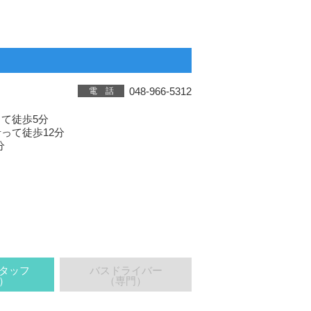
048-966-5312
電 話
て徒歩5分
って徒歩12分
分
タッフ
バスドライバー
）
（専門）