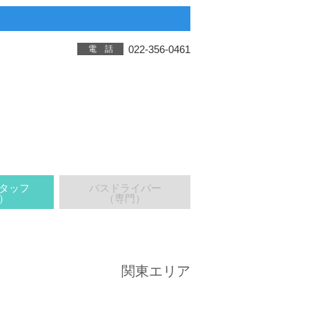
022-356-0461
電 話
タッフ
バスドライバー
）
（専門）
関東エリア