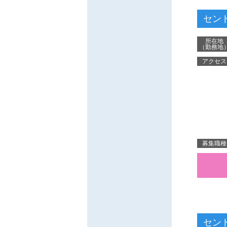
セン
所在地
（勤務地
アクセス
募集職種
セン