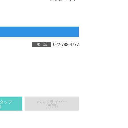
022-788-4777
電 話
タッフ
バスドライバー
）
（専門）