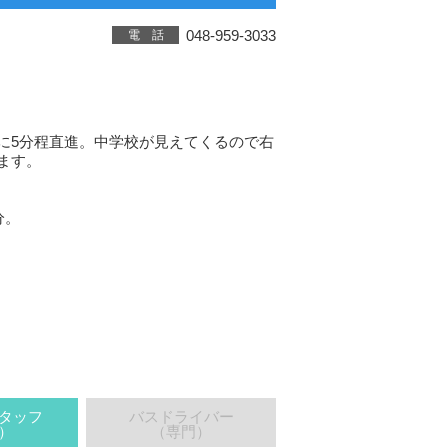
048-959-3033
電 話
に5分程直進。中学校が見えてくるので右
ます。
分。
タッフ
バスドライバー
）
（専門）