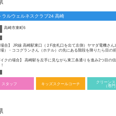
県
トラルウェルネスクラブ24 高崎
高崎市東町6
）
場合】 JR線 高崎駅東口（２F改札口を出て左側）ヤマダ電機さ
車場）・ココグランさん（ホテル）の先にある階段を降りたら目の
イクの場合】 高崎駅を左手に見ながら東三条通りを進み2つ目の
！！
クリーンス
スタッフ
キッズスクールコーチ
（専門
県