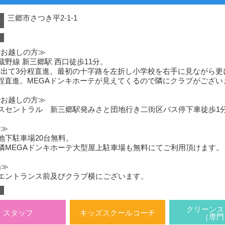
三郷市さつき平2-1-1
）
でお越しの方≫
蔵野線 新三郷駅 西口徒歩11分。
出て3分程直進。最初の十字路を左折し小学校を右手に見ながら更
程直進。MEGAドンキホーテが見えてくるので隣にクラブがござい
でお越しの方≫
スセントラル 新三郷駅発みさと団地行き二街区バス停下車徒歩1
場≫
地下駐車場20台無料。
隣MEGAドンキホーテ大型屋上駐車場も無料にてご利用頂けます。
場≫
エントランス前及びクラブ横にございます。
クリーンス
スタッフ
キッズスクールコーチ
（専門