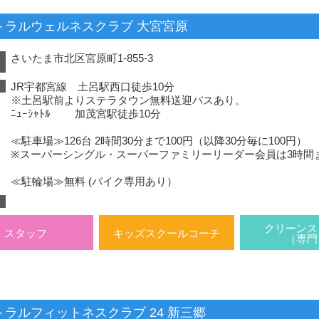
トラルウェルネスクラブ 大宮宮原
さいたま市北区宮原町1-855-3
）
JR宇都宮線 土呂駅西口徒歩10分
※土呂駅前よりステラタウン無料送迎バスあり。
ﾆｭｰｼｬﾄﾙ 加茂宮駅徒歩10分
≪駐車場≫126台 2時間30分まで100円（以降30分毎に100円）
※スーパーシングル・スーパーファミリーリーダー会員は3時間ま
≪駐輪場≫無料 (バイク専用あり）
クリーンス
スタッフ
キッズスクールコーチ
（専門
トラルフィットネスクラブ 24 新三郷