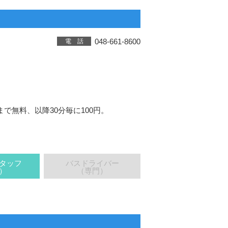
048-661-8600
電 話
で無料、以降30分毎に100円。
タッフ
バスドライバー
）
（専門）