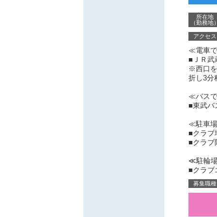
所在地
（勤務地
アクセス
≪電車
■ＪＲ武
※西口を
折し3分
≪バス
■東武バ
≪駐車
■クラブ
■クラブ
≪駐輪
■クラブ
募集職種