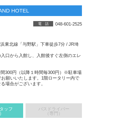
D HOTEL
048-601-2525
電 話
浜東北線「与野駅」下車徒歩7分 / JR埼
2F）の入口から入館し、入館後すぐ左側のエレ
時間300円（以降１時間毎300円）※駐車場
でお願いいたします。1階ロータリー内で
なる場合がございます。
タッフ
バスドライバー
）
（専門）