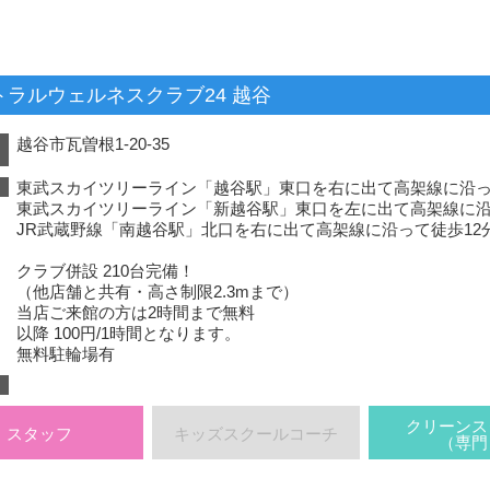
トラルウェルネスクラブ24 越谷
越谷市瓦曽根1-20-35
）
東武スカイツリーライン「越谷駅」東口を右に出て高架線に沿っ
東武スカイツリーライン「新越谷駅」東口を左に出て高架線に沿
JR武蔵野線「南越谷駅」北口を右に出て高架線に沿って徒歩12
クラブ併設 210台完備！
（他店舗と共有・高さ制限2.3mまで）
当店ご来館の方は2時間まで無料
以降 100円/1時間となります。
無料駐輪場有
クリーンス
スタッフ
キッズスクールコーチ
（専門