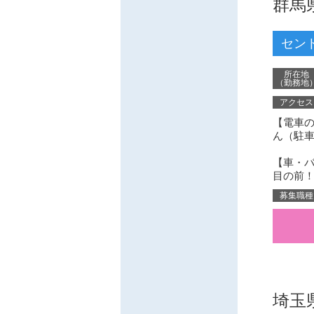
群馬
セン
所在地
（勤務地
アクセス
【電車の
ん（駐
【車・バ
目の前
募集職種
埼玉