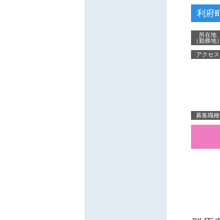
利府
所在地
（勤務地
アクセス
募集職種