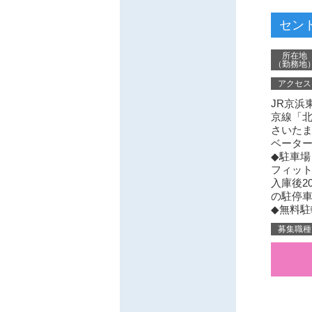
セント
所在地
（勤務地
アクセス
JR京浜
京線「北
さいたま
ベーター
◆駐車場（
フィット
入庫後2
の駐停
◆無料
募集職種