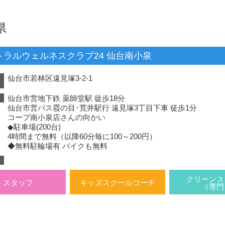
県
トラルウェルネスクラブ24 仙台南小泉
仙台市若林区遠見塚3-2-1
）
仙台市営地下鉄 薬師堂駅 徒歩18分
仙台市営バス霞の目･荒井駅行 遠見塚3丁目下車 徒歩1分
コープ南小泉店さんの向かい
◆駐車場(200台)
4時間まで無料（以降60分毎に100～200円）
◆無料駐輪場有 バイクも無料
クリーンス
スタッフ
キッズスクールコーチ
（専門