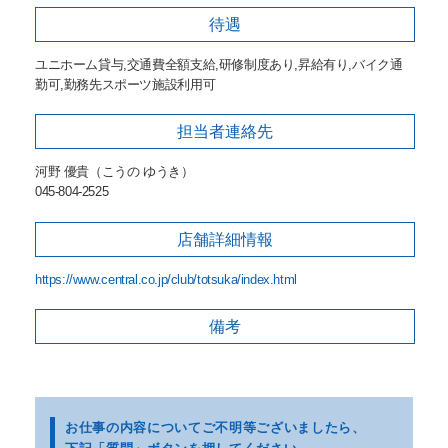
待遇
ユニホーム貸与,交通費全額支給,研修制度あり,昇給有り,バイク通
勤可,勤務先スポーツ施設利用可
担当者
連絡先
河野 優貴（こうの ゆうき）
045-804-2525
店舗詳細
情報
https://www.central.co.jp/club/totsuka/index.html
備考
お仕事の内容についてご不明等
ございましたら、