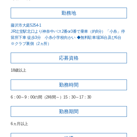
勤務地
藤沢市大庭5254-1
JR辻堂駅北口より神奈中バス2番or3番で乗車（約8分）「小糸」停
留所下車 徒歩3分 小糸小学校向かい ◆無料駐車場36台及び6台
※クラブ裏側（2ヵ所）
応募資格
18歳以上
勤務時間
6：00～9：00の間（2時間～）15：30～17：30
勤務期間
6ヵ月以上