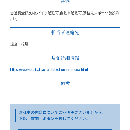
待遇
交通費全額支給,バイク通勤可,自動車通勤可,勤務先スポーツ施設利
用可
担当者
連絡先
担当 松尾
店舗詳細
情報
https://www.central.co.jp/club/shonanlt/index.html
備考
お仕事の内容についてご不明等
ございましたら、
下記「質問」ボタンを押してください。