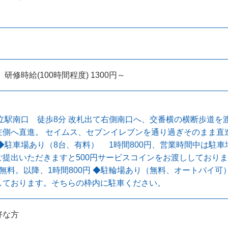
 研修時給(100時間程度) 1300円～
立駅南口 徒歩8分 改札出て右側南口へ、交番横の横断歩道を
左側へ直進。 セイムス、セブンイレブンを通り過ぎそのまま直
◆駐車場あり（8台、有料） 1時間800円、営業時間中は駐
ご提出いただきますと500円サービスコインをお渡ししており
無料。以降、1時間800円 ◆駐輪場あり（無料、オートバイ
しております。そちらの枠内に駐車ください。
好な方