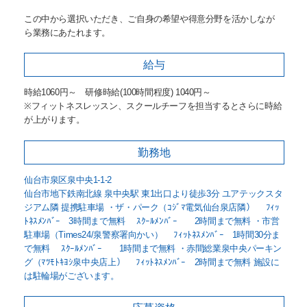
この中から選択いただき、ご自身の希望や得意分野を活かしなが
ら業務にあたれます。
給与
時給1060円～ 研修時給(100時間程度) 1040円～
※フィットネスレッスン、スクールチーフを担当するとさらに時給
が上がります。
勤務地
仙台市泉区泉中央1-1-2
仙台市地下鉄南北線 泉中央駅 東1出口より徒歩3分 ユアテックスタ
ジアム隣 提携駐車場 ・ザ・パーク（ｺｼﾞﾏ電気仙台泉店隣） ﾌｨｯ
ﾄﾈｽﾒﾝﾊﾞｰ 3時間まで無料 ｽｸｰﾙﾒﾝﾊﾞｰ 2時間まで無料 ・市営
駐車場（Times24/泉警察署向かい） ﾌｨｯﾄﾈｽﾒﾝﾊﾞｰ 1時間30分ま
で無料 ｽｸｰﾙﾒﾝﾊﾞｰ 1時間まで無料 ・赤間総業泉中央パーキン
グ（ﾏﾂﾓﾄｷﾖｼ泉中央店上） ﾌｨｯﾄﾈｽﾒﾝﾊﾞｰ 2時間まで無料 施設に
は駐輪場がございます。