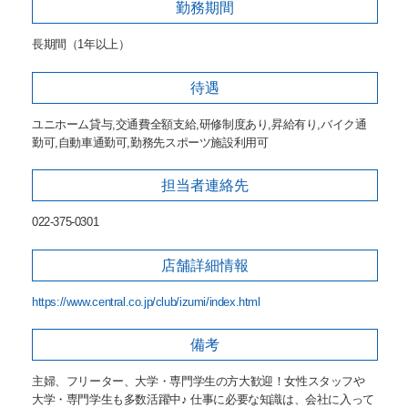
勤務期間
長期間（1年以上）
待遇
ユニホーム貸与,交通費全額支給,研修制度あり,昇給有り,バイク通
勤可,自動車通勤可,勤務先スポーツ施設利用可
担当者
連絡先
022-375-0301
店舗詳細
情報
https://www.central.co.jp/club/izumi/index.html
備考
主婦、フリーター、大学・専門学生の方大歓迎！女性スタッフや
大学・専門学生も多数活躍中♪ 仕事に必要な知識は、会社に入って