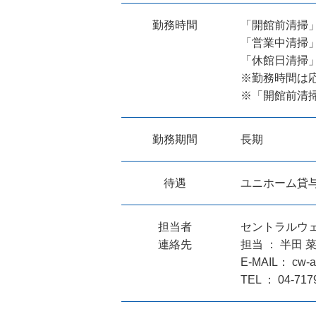
勤務時間
「開館前清掃」 
「営業中清掃」 
「休館日清掃」 
※勤務時間は
※「開館前清
勤務期間
長期
待遇
ユニホーム貸与
担当者
セントラルウ
連絡先
担当 ： 半田 
E-MAIL： cw-ab
TEL ： 04-717