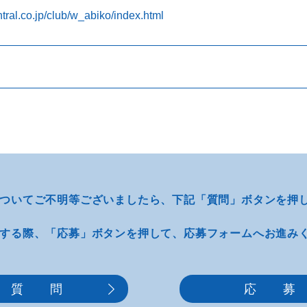
tral.co.jp/club/w_abiko/index.html
ついてご不明等
ございましたら、
下記「質問」ボタンを押
する際、
「応募」ボタンを押して、
応募フォームへお進み
質 問
応 募