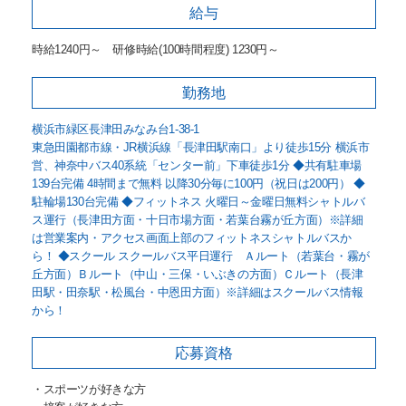
給与
時給1240円～ 研修時給(100時間程度) 1230円～
勤務地
横浜市緑区長津田みなみ台1-38-1
東急田園都市線・JR横浜線「長津田駅南口」より徒歩15分 横浜市
営、神奈中バス40系統「センター前」下車徒歩1分 ◆共有駐車場
139台完備 4時間まで無料 以降30分毎に100円（祝日は200円） ◆
駐輪場130台完備 ◆フィットネス 火曜日～金曜日無料シャトルバ
ス運行（長津田方面・十日市場方面・若葉台霧が丘方面）※詳細
は営業案内・アクセス画面上部のフィットネスシャトルバスか
ら！ ◆スクール スクールバス平日運行 Ａルート（若葉台・霧が
丘方面）Ｂルート（中山・三保・いぶきの方面）Ｃルート（長津
田駅・田奈駅・松風台・中恩田方面）※詳細はスクールバス情報
から！
応募資格
・スポーツが好きな方