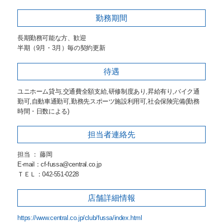
勤務期間
長期勤務可能な方、歓迎
半期（9月・3月）毎の契約更新
待遇
ユニホーム貸与,交通費全額支給,研修制度あり,昇給有り,バイク通
勤可,自動車通勤可,勤務先スポーツ施設利用可,社会保険完備(勤務
時間・日数による)
担当者
連絡先
担当 ： 藤岡
E-mail：cf-fussa@central.co.jp
ＴＥＬ：042-551-0228
店舗詳細
情報
https://www.central.co.jp/club/fussa/index.html