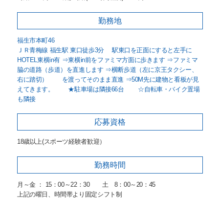
勤務地
福生市本町46
ＪＲ青梅線 福生駅 東口徒歩3分 駅東口を正面にすると左手に
HOTEL東横in有 ⇒東横in前をファミマ方面に歩きます ⇒ファミマ
脇の道路（歩道）を直進します ⇒横断歩道（左に京王タクシー、
右に踏切） を渡ってそのまま直進 ⇒50M先に建物と看板が見
えてきます。 ★駐車場は隣接66台 ☆自転車・バイク置場
も隣接
応募資格
18歳以上(スポーツ経験者歓迎）
勤務時間
月～金 ： 15：00～22：30 土 8：00～20：45
上記の曜日、時間帯より固定シフト制