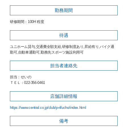
勤務期間
研修期間：100H 程度
待遇
ユニホーム貸与,交通費全額支給,研修制度あり,昇給有り,バイク通
勤可,自動車通勤可,勤務先スポーツ施設利用可
担当者
連絡先
担当：せいの
ＴＥＬ：022-356-0461
店舗詳細
情報
https://www.central.co.jp/club/p-rifucho/index.html
備考