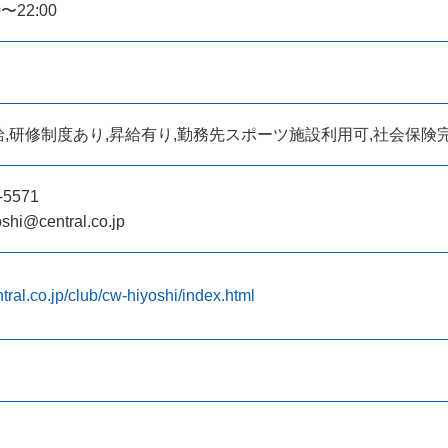
〜22:00
,研修制度あり,昇給有り,勤務先スポーツ施設利用可,社会保険
-5571
oshi@central.co.jp
tral.co.jp/club/cw-hiyoshi/index.html