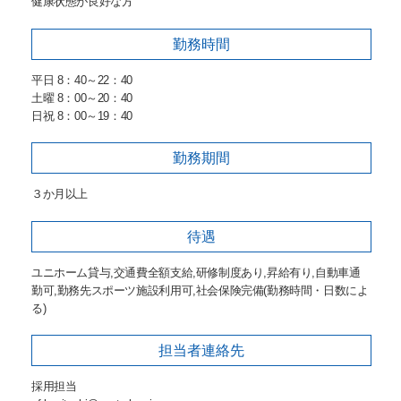
健康状態が良好な方
勤務時間
平日 8：40～22：40
土曜 8：00～20：40
日祝 8：00～19：40
勤務期間
３か月以上
待遇
ユニホーム貸与,交通費全額支給,研修制度あり,昇給有り,自動車通
勤可,勤務先スポーツ施設利用可,社会保険完備(勤務時間・日数によ
る)
担当者
連絡先
採用担当