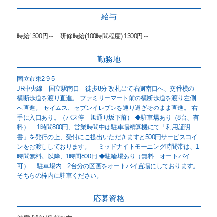
給与
時給1300円～ 研修時給(100時間程度) 1300円～
勤務地
国立市東2-9-5
JR中央線 国立駅南口 徒歩8分 改札出て右側南口へ、交番横の
横断歩道を渡り直進。 ファミリーマート前の横断歩道を渡り左側
へ直進。 セイムス、セブンイレブンを通り過ぎそのまま直進。 右
手に入口あり。（バス停 旭通り坂下前） ◆駐車場あり（8台、有
料） 1時間800円、営業時間中は駐車場精算機にて「利用証明
書」を発行の上、受付にご提出いただきますと500円サービスコイ
ンをお渡ししております。 ミッドナイトモーニング時間帯は、1
時間無料。以降、1時間800円 ◆駐輪場あり（無料、オートバイ
可） 駐車場内 2台分の区画をオートバイ置場にしております。
そちらの枠内に駐車ください。
応募資格