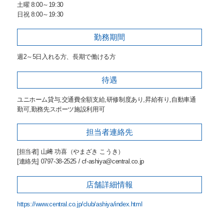
土曜 8:00～19:30
日祝 8:00～19:30
勤務期間
週2～5日入れる方、長期で働ける方
待遇
ユニホーム貸与,交通費全額支給,研修制度あり,昇給有り,自動車通
勤可,勤務先スポーツ施設利用可
担当者
連絡先
[担当者] 山﨑 功喜（やまざき こうき）
[連絡先] 0797-38-2525 / cf-ashiya@central.co.jp
店舗詳細
情報
https://www.central.co.jp/club/ashiya/index.html