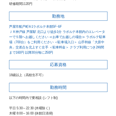
研修期間1120円
勤務地
芦屋市船戸町4-1ラポルテ本館5F･6F
ＪＲ神戸線 芦屋駅 北口より徒歩1分 ラポルテ本館内のエレベータ
ーで５階へお越しください ≪お車でお越しの場合≫ ラポルテ駐車
場（700台）をご利用ください ＜駐車場入口＞ 山手幹線「大原中
央」交差点を北上すぐ左手 ＜駐車料金＞ クラブ利用につき2時間
まで160円 以降30分毎に250円
応募資格
18歳以上（高校生不可）
勤務時間
以下の時間内で要相談 (シフト制)
平日 5:30～22:30 (木曜除く)
木曜 8:00～16:00 (休館日清掃)