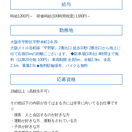
給与
時給1200円～ 研修時給(100時間程度) 1180円～
勤務地
大阪市平野区平野本町2-9-29
大阪メトロ谷町線『平野駅』2番出口 徒歩10秒 2番出口から地上に
出て右側15mの距離にございます。 ◆駐車場(105台) 4時間まで無
料（以降20分毎:100円） 車両制限:全長5m、全幅1.9m、全高
2.1m、重量2.5t ◆無料駐輪場有、バイクも無料
応募資格
18歳以上（高校生不可）
その他以下の内容が当てはまる方には非常に向いてるお仕事です
☆
・接客、人と会話するのが好きな方
・運動が好きな方、運動をされている方
・子供が好きな方