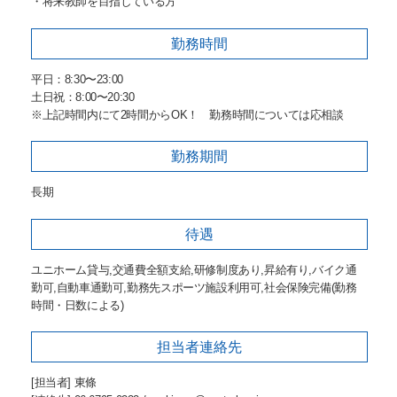
・将来教師を目指している方
勤務時間
平日：8:30〜23:00
土日祝：8:00〜20:30
※上記時間内にて2時間からOK！ 勤務時間については応相談
勤務期間
長期
待遇
ユニホーム貸与,交通費全額支給,研修制度あり,昇給有り,バイク通
勤可,自動車通勤可,勤務先スポーツ施設利用可,社会保険完備(勤務
時間・日数による)
担当者
連絡先
[担当者] 東條