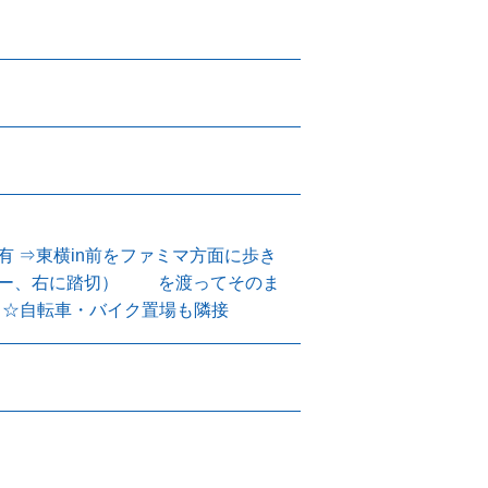
有 ⇒東横in前をファミマ方面に歩き
クシー、右に踏切） を渡ってそのま
 ☆自転車・バイク置場も隣接