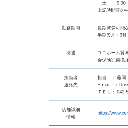
土 9:00～1
上記時間帯の中
勤務期間
長期就労可能
半期(9月・3
待遇
ユニホーム貸与
会保険完備(勤
担当者
担当 ： 藤岡
連絡先
E-mail： cf-fus
ＴＥＬ： 042-
店舗詳細
https://www.cen
情報