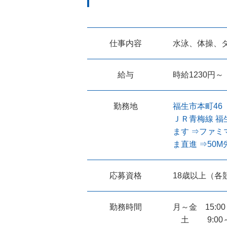
仕事内容
水泳、体操、
給与
時給1230円～
勤務地
福生市本町46
ＪＲ青梅線 福
ます ⇒ファ
ま直進 ⇒5
応募資格
18歳以上（各
勤務時間
月～金 15:00～
土 9:00～1