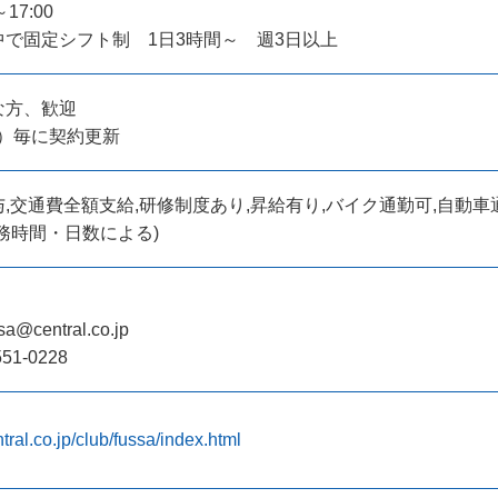
7:00
で固定シフト制 1日3時間～ 週3日以上
な方、歓迎
月）毎に契約更新
,交通費全額支給,研修制度あり,昇給有り,バイク通勤可,自動車
務時間・日数による)
sa@central.co.jp
551-0228
tral.co.jp/club/fussa/index.html