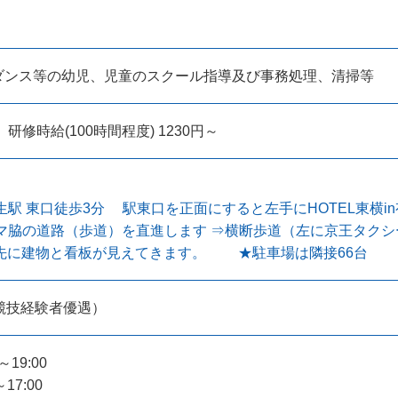
ダンス等の幼児、児童のスクール指導及び事務処理、清掃等
 研修時給(100時間程度) 1230円～
生駅 東口徒歩3分 駅東口を正面にすると左手にHOTEL東横in
ミマ脇の道路（歩道）を直進します ⇒横断歩道（左に京王タ
0M先に建物と看板が見えてきます。 ★駐車場は隣接66台
競技経験者優遇）
19:00
7:00