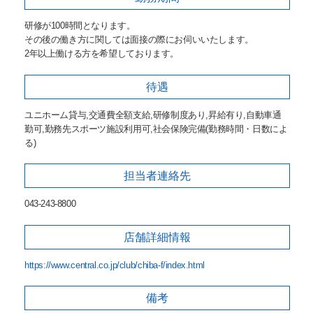
研修が100時間となります。
その後の働き方に関しては面接の際にお伺いいたします。
2年以上働ける方を希望しております。
待遇
ユニホーム貸与,交通費全額支給,研修制度あり,昇給有り,自動車通
勤可,勤務先スポーツ施設利用可,社会保険完備(勤務時間・日数によ
る)
担当者
連絡先
043-243-8800
店舗詳細
情報
https://www.central.co.jp/club/chiba-f/index.html
備考