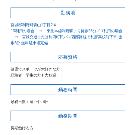
勤務地
宮城郡利府町青山1丁目2-4
JR利用の場合 ⇒ 東北本線利府駅より徒歩25分 ﾊﾞｽ利用の場合
⇒ 宮城交通または利府町民バス西部路線で利府高校前下車 徒
歩3分 無料駐車場完備
応募資格
健康でスポーツが大好きな方！
経験者・学生の方も大歓迎！！
勤務時間
勤務日数：週2日～4日
勤務期間
長期働ける方