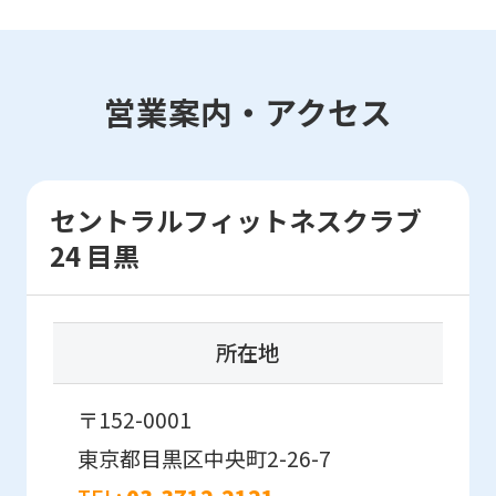
mechanically,
so
it
営業案内・アクセス
may
not
be
セントラルフィットネスクラブ
an
24 目黒
accurate
translation.
The
所在地
translation
may
〒152-0001
differ
東京都目黒区中央町2-26-7
from