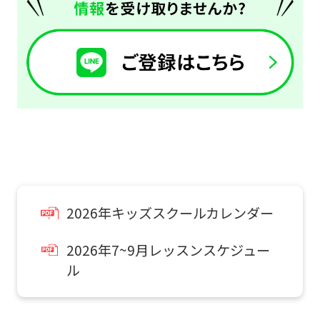
use
an
automatic
translation
service,
the
Japanese
version
of
2026年キッズスクールカレンダー
this
website
2026年7~9月レッスンスケジュー
will
ル
be
translated