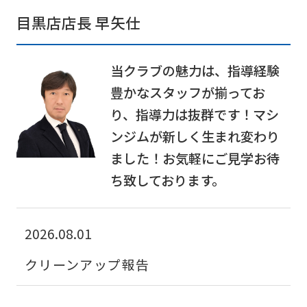
For
目黒店店長 早矢仕
foreigners
当クラブの魅力は、指導経験
Central
豊かなスタッフが揃ってお
Sports
り、指導力は抜群です！マシ
official
ンジムが新しく生まれ変わり
website
ました！お気軽にご見学お待
is
ち致しております。
automatically
translated
2026.08.01
into
English.
クリーンアップ報告
Click
the