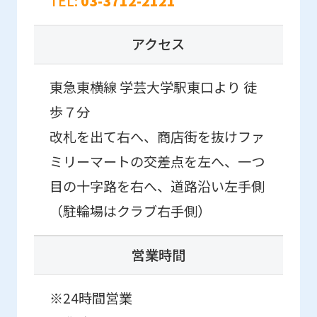
TEL:
03-3712-2121
the
original
アクセス
content.
We
東急東横線 学芸大学駅東口より 徒
ask
歩７分
that
改札を出て右へ、商店街を抜けファ
you
ミリーマートの交差点を左へ、一つ
fully
目の十字路を右へ、道路沿い左手側
understand
（駐輪場はクラブ右手側）
this
before
営業時間
using
the
※24時間営業
service.