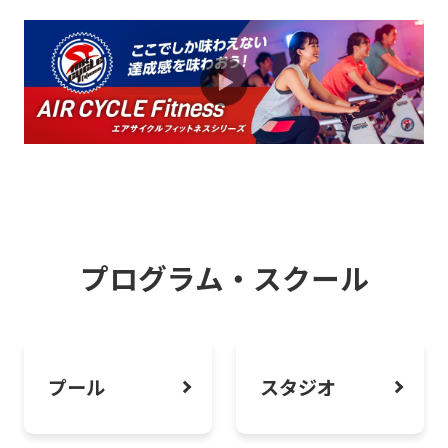
2026.08.01
お知らせ
疲れたままの日常をリカバリーしよう。
心と身体を整えるフィットネス体験へ。
2026.08.01
お知らせ
コスパ最高！！深夜・早朝に利用できる
ミッドナイトモーニング会員のおすすめ
プログラム・スクール
3店舗使える！
2026.08.01
お知らせ
プール
スタジオ
泳ぐだけじゃない！プールでリフレッシ
ュしませんか？