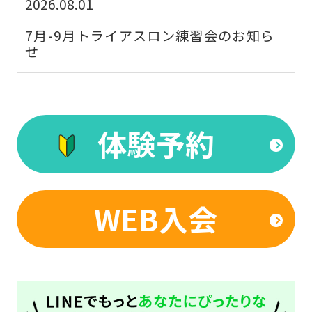
2026.08.01
link
7月-9月トライアスロン練習会のお知ら
below
せ
(start
automatic
translation)
to
体験予約
return
to
the
WEB入会
top
page.
However,
if
you