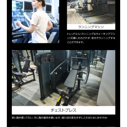
For
foreigners