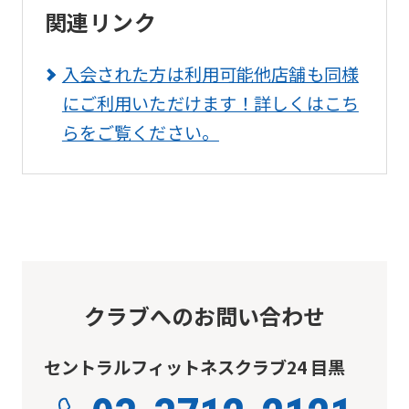
content.
関連リンク
We
ask
入会された方は利用可能他店舗も同様
that
にご利用いただけます！詳しくはこち
you
らをご覧ください。
fully
understand
this
before
using
the
クラブへのお問い合わせ
service.
セントラルフィットネスクラブ24 目黒
Automatic translation