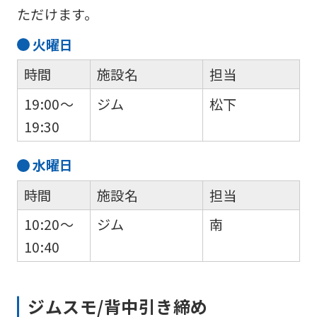
ただけます。
火
曜日
時間
施設名
担当
19:00～
ジム
松下
19:30
水
曜日
For
時間
施設名
担当
foreigners
10:20～
ジム
南
10:40
Central
Sports
official
ジムスモ/背中引き締め