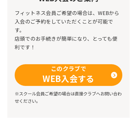
you
fully
フィットネス会員ご希望の場合は、
WEBから
入会のご予約をしていただくことが可能で
understand
す。
this
店頭でのお手続きが簡単になり、とっても便
before
利です！
using
the
このクラブで
service.
WEB入会する
Automatic translation
※スクール会員ご希望の場合は直接クラブへお問い合わ
せください。