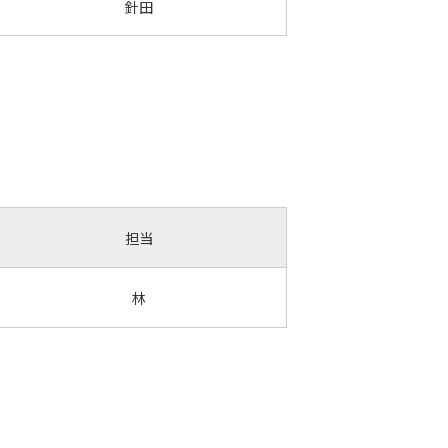
針田
担当
林