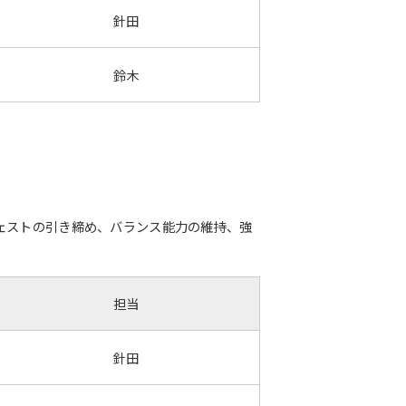
針田
鈴木
ェストの引き締め、バランス能力の維持、強
担当
針田