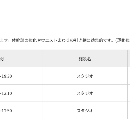
す。体幹部の強化やウエストまわりの引き締に効果的です。(運動強度：4
間
施設名
～19:30
スタジオ
For foreigners
～13:10
スタジオ
Central Sports official website is
automatically translated into
～12:50
スタジオ
English. Click the link below (start
automatic translation) to return to
the top page.