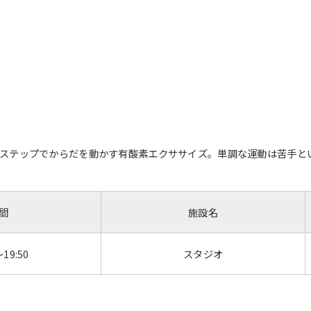
However, if you use an automatic
translation service, the Japanese
version of this website will be
translated mechanically, so it may
not be an accurate translation.
The translation may differ from the
original content. We ask that you
fully understand this before using
the service.
ステップでからだを動かす有酸素エクササイズ。単調な運動は苦手と
Automatic translation start
間
施設名
～19:50
スタジオ